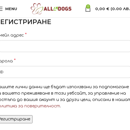
0
MENU
0,00
€
(0.00 ЛВ.
РЕГИСТРИРАНЕ
*
мейл адрес
*
арола
ашите лични данни ще бъдат използвани за подпомагане
а вашето преживяване в този уебсайт, за управление на
остъпа до вашия акаунт и за други цели, описани в наша
олитика за поверителност
.
Регистриране