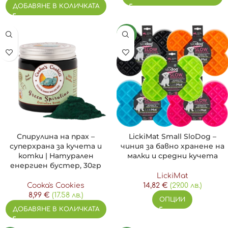
ДОБАВЯНЕ В КОЛИЧКАТА
NEW
Спирулина на прах –
LickiMat Small SloDog –
суперхрана за кучета и
чиния за бавно хранене на
котки | Натурален
малки и средни кучета
енергиен бустер, 30гр
LickiMat
Cooka's Cookies
14,82
€
(29.00 лв.)
8,99
€
(17.58 лв.)
ОПЦИИ
ДОБАВЯНЕ В КОЛИЧКАТА