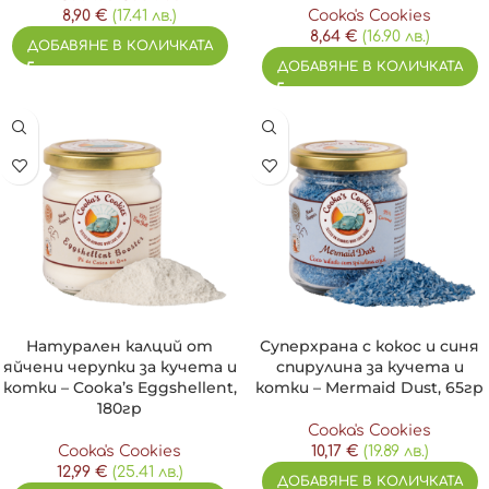
8,90
€
(17.41 лв.)
Cooka's Cookies
8,64
€
(16.90 лв.)
ДОБАВЯНЕ В КОЛИЧКАТА
ДОБАВЯНЕ В КОЛИЧКАТА
Натурален калций от
Суперхрана с кокос и синя
яйчени черупки за кучета и
спирулина за кучета и
котки – Cooka’s Eggshellent,
котки – Mermaid Dust, 65гр
180гр
Cooka's Cookies
Cooka's Cookies
10,17
€
(19.89 лв.)
12,99
€
(25.41 лв.)
ДОБАВЯНЕ В КОЛИЧКАТА