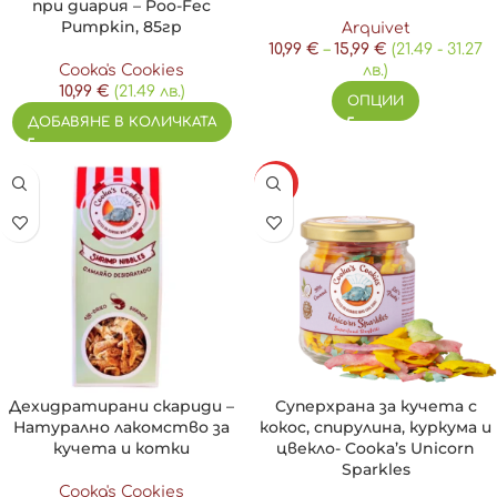
при диария – Poo-Fec
Pumpkin, 85гр
Arquivet
10,99
€
–
15,99
€
(21.49 - 31.27
Cooka's Cookies
лв.)
10,99
€
(21.49 лв.)
ОПЦИИ
ДОБАВЯНЕ В КОЛИЧКАТА
HOT
Дехидратирани скариди –
Суперхрана за кучета с
Натурално лакомство за
кокос, спирулина, куркума и
кучета и котки
цвекло- Cooka’s Unicorn
Sparkles
Cooka's Cookies