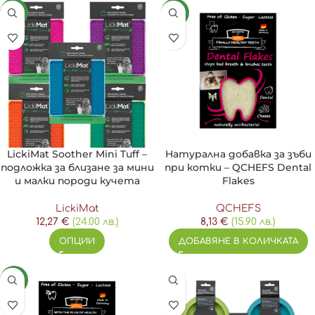
NEW
NEW
LickiMat Soother Mini Tuff –
Натурална добавка за зъби
подложка за близане за мини
при котки – QCHEFS Dental
и малки породи кучета
Flakes
LickiMat
QCHEFS
12,27
€
(24.00 лв.)
8,13
€
(15.90 лв.)
ОПЦИИ
ДОБАВЯНЕ В КОЛИЧКАТА
NEW