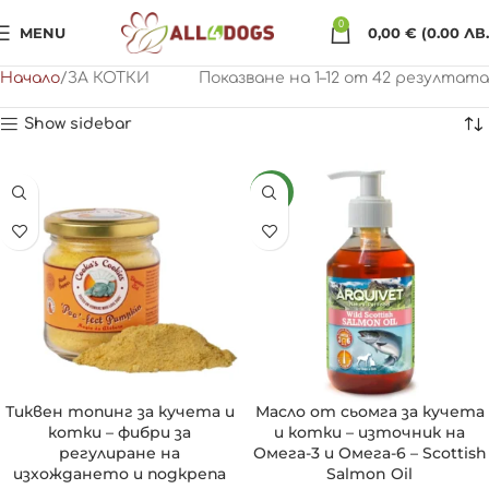
0
MENU
0,00
€
(0.00 ЛВ.
Начало
ЗА КОТКИ
Показване на 1–12 от 42 резултата
Show sidebar
NEW
Тиквен топинг за кучета и
Масло от сьомга за кучета
котки – фибри за
и котки – източник на
регулиране на
Омега-3 и Омега-6 – Scottish
изхождането и подкрепа
Salmon Oil