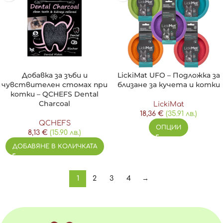
Добавка за зъби и
LickiMat UFO – Подложка за
чувствителен стомах при
близане за кучета и котки
котки – QCHEFS Dental
Charcoal
LickiMat
18,36
€
(35.91 лв.)
QCHEFS
ОПЦИИ
8,13
€
(15.90 лв.)
ДОБАВЯНЕ В КОЛИЧКАТА
1
2
3
4
→