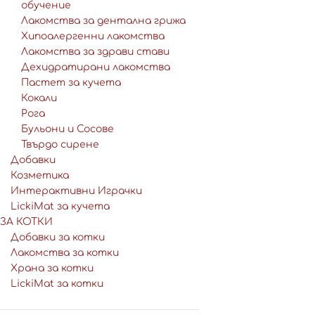
обучение
Лакомства за дентална грижа
Хипоалергенни лакомства
Лакомства за здрави стави
Дехидратирани лакомства
Пастет за кучета
Кокали
Рога
Бульони и Сосове
Твърдо сирене
Добавки
Козметика
Интерактивни Играчки
LickiMat за кучета
ЗА КОТКИ
Добавки за котки
Лакомства за котки
Храна за котки
LickiMat за котки