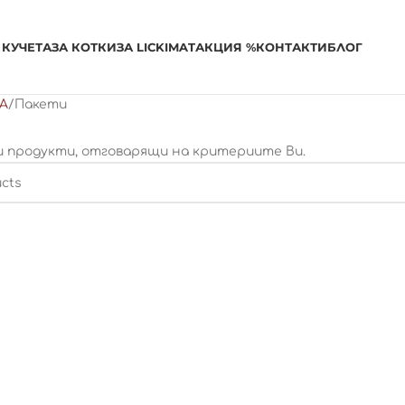
 КУЧЕТА
ЗА КОТКИ
ЗА LICKIMAT
АКЦИЯ %
КОНТАКТИ
БЛОГ
А
Пакети
и продукти, отговарящи на критериите Ви.