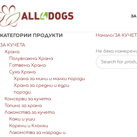
ЗА
КАТЕГОРИИ ПРОДУКТИ
Начало
ЗА КУЧЕТ
ЗА КУЧЕТА
Не бяха намерен
Храна
Полувлажна Храна
Готвена Храна
Суха Храна
Храна за мини и малки породи
Храна за средни и едри
породи
Консерви за кучета
Топинг за храна
Лакомства за кучета
Кожи и уши
Корени и Клонки
Лакомства за награди и