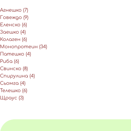
Агнешко
(7)
Говеждо
(9)
Еленско
(6)
Заешко
(4)
Колаген
(6)
Монопротеин
(34)
Патешко
(4)
Риба
(6)
Свинско
(8)
Спирулина
(4)
Сьомга
(4)
Телешко
(6)
Щраус
(3)