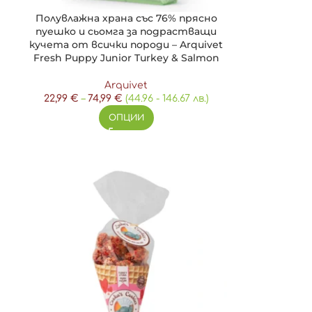
Полувлажна храна със 76% прясно
пуешко и сьомга за подрастващи
кучета от всички породи – Arquivet
Fresh Puppy Junior Turkey & Salmon
Arquivet
22,99
€
–
74,99
€
(44.96 - 146.67 лв.)
ОПЦИИ