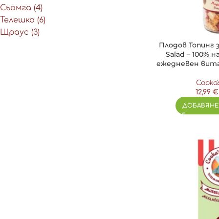
Сьомга
(4)
Телешко
(6)
Щраус
(3)
Плодов Топинг 
Salad – 100% 
ежедневен вита
Cooka'
12,99
€
ДОБАВЯНЕ