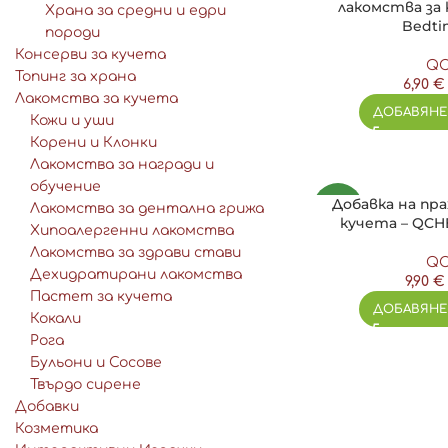
лакомства за
Храна за средни и едри
Bedti
породи
Консерви за кучета
QC
Топинг за храна
6,90
€
Лакомства за кучета
ДОБАВЯНЕ
Кожи и уши
Корени и Клонки
Лакомства за награди и
обучение
Добавка на пра
NEW
Лакомства за дентална грижа
кучета – QCHE
Хипоалергенни лакомства
Лакомства за здрави стави
QC
Дехидратирани лакомства
9,90
€
Пастет за кучета
ДОБАВЯНЕ
Кокали
Рога
Бульони и Сосове
Твърдо сирене
Добавки
Козметика