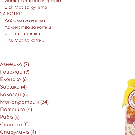
Интерактивни Играчки
LickiMat за кучета
ЗА КОТКИ
Добавки за котки
Лакомства за котки
Храна за котки
LickiMat за котки
Агнешко
(7)
Говеждо
(9)
Еленско
(6)
Заешко
(4)
Колаген
(6)
Монопротеин
(34)
Патешко
(4)
Риба
(6)
Свинско
(8)
Спирулина
(4)