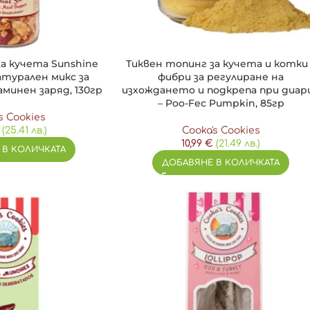
за кучета Sunshine
Тиквен топинг за кучета и котки
натурален микс за
фибри за регулиране на
минен заряд, 130гр
изхождането и подкрепа при диар
– Poo-Fec Pumpkin, 85гр
s Cookies
(25.41 лв.)
Cooka's Cookies
10,99
€
(21.49 лв.)
 В КОЛИЧКАТА
ДОБАВЯНЕ В КОЛИЧКАТА