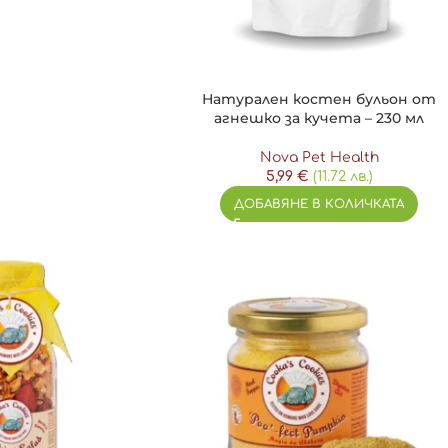
Натурален костен бульон от
агнешко за кучета – 230 мл
Nova Pet Health
5,99
€
(11.72 лв.)
ДОБАВЯНЕ В КОЛИЧКАТА