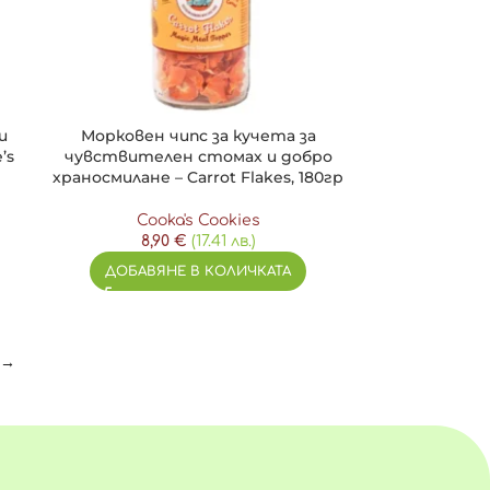
и
Морковен чипс за кучета за
’s
чувствителен стомах и добро
храносмилане – Carrot Flakes, 180гр
Cooka's Cookies
8,90
€
(17.41 лв.)
ДОБАВЯНЕ В КОЛИЧКАТА
→