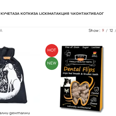
 КУЧЕТА
ЗА КОТКИ
ЗА LICKIMAT
АКЦИЯ %
КОНТАКТИ
БЛОГ
А
Show
9
12
HOT
NEW
ални дентални