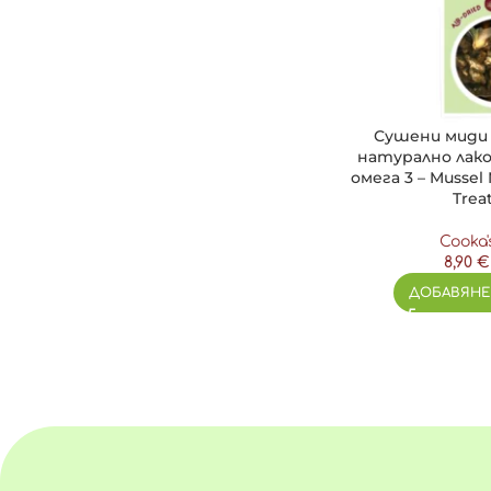
Сушени миди 
натурално лак
омега 3 – Mussel 
Treat
Cooka'
8,90
€
ДОБАВЯНЕ