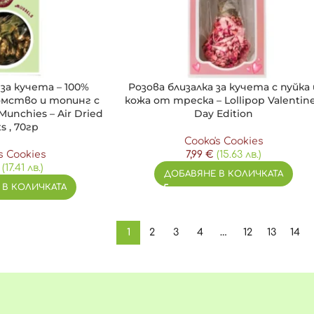
за кучета – 100%
Розова близалка за кучета с пуйка 
омство и топинг с
кожа от треска – Lollipop Valentine
Munchies – Air Dried
Day Edition
s , 70гр
Cooka's Cookies
s Cookies
7,99
€
(15.63 лв.)
(17.41 лв.)
ДОБАВЯНЕ В КОЛИЧКАТА
 В КОЛИЧКАТА
1
2
3
4
…
12
13
14