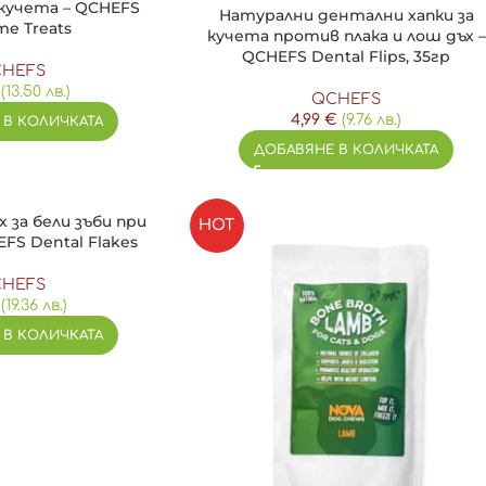
 кучета – QCHEFS
Натурални дентални хапки за
me Treats
кучета против плака и лош дъх –
QCHEFS Dental Flips, 35гр
HEFS
(13.50 лв.)
QCHEFS
4,99
€
(9.76 лв.)
 В КОЛИЧКАТА
ДОБАВЯНЕ В КОЛИЧКАТА
х за бели зъби при
HOT
FS Dental Flakes
HEFS
(19.36 лв.)
 В КОЛИЧКАТА