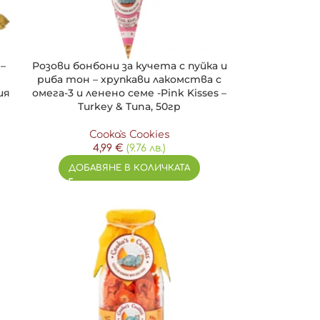
 –
Розови бонбони за кучета с пуйка и
риба тон – хрупкави лакомства с
ия
омега-3 и ленено семе -Pink Kisses –
Turkey & Tuna, 50гр
Cooka's Cookies
4,99
€
(9.76 лв.)
ДОБАВЯНЕ В КОЛИЧКАТА