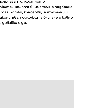
насърчават цялостното
отките. Нашата внимателно подбрана
чета и котки, консерви, натурални и
комства, подложки за близане и бавно
, добавки и др.