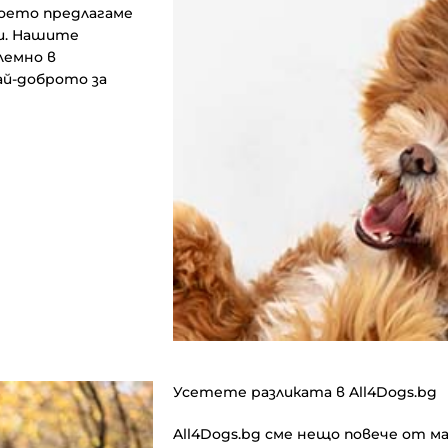
което предлагаме
ни. Нашите
лемно в
ай-доброто за
Усетете разликата в All4Dogs.bg
All4Dogs.bg сме нещо повече от м