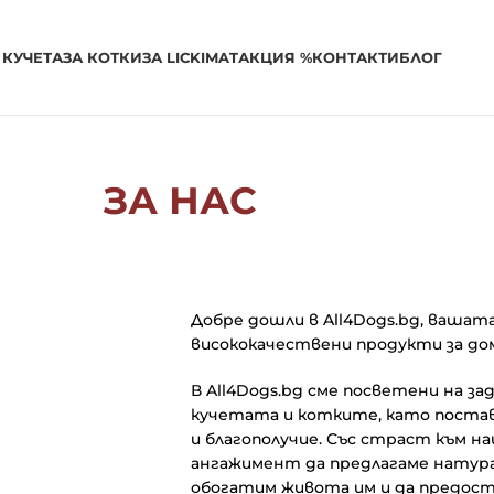
 КУЧЕТА
ЗА КОТКИ
ЗА LICKIMAT
АКЦИЯ %
КОНТАКТИ
БЛОГ
ЗА НАС
Добре дошли в All4Dogs.bg, вашат
висококачествени продукти за до
В All4Dogs.bg сме посветени на з
кучетата и котките, като поста
и благополучие. Със страст към 
ангажимент да предлагаме натура
обогатим живота им и да предост