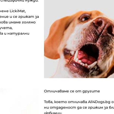
специфични нужди.
ене LickiMat,
ние и се грижат за
това имаме голямо
учета,
ва и натурални
Отличаваме се от другите
Това, което отличава All4Dogs.bg
ни отдаденост да се грижим за б
любимци.