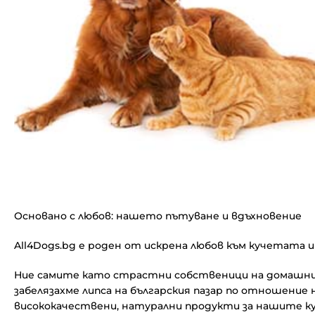
Основано с любов: нашето пътуване и вдъхновение
All4Dogs.bg е роден от искрена любов към кучетата 
Ние самите като страстни собственици на домашн
забелязахме липса на българския пазар по отношение 
висококачествени, натурални продукти за нашите к