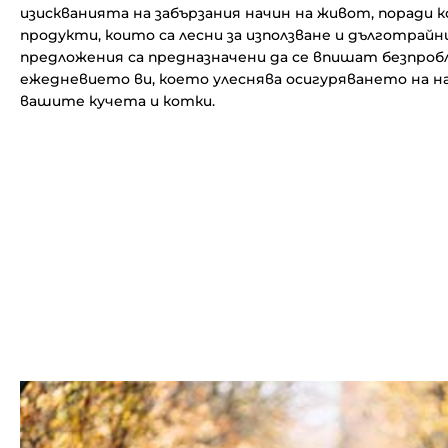
изискванията на забързания начин на живот, поради 
продукти, които са лесни за използване и дълготрай
предложения са предназначени да се впишат безпроб
ежедневието ви, което улеснява осигуряването на н
вашите кучета и котки.