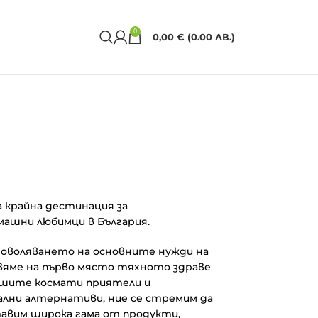
0
0,00
€
(0.00 ЛВ.)
а крайна дестинация за
машни любимци в България.
адоволяването на основните нужди на
вяме на първо място тяхното здраве
нашите космати приятели и
лни алтернативи, ние се стремим да
авим широка гама от продукти,