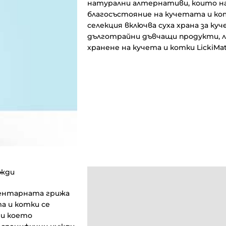
натурални алтернативи, които 
благосъстояние на кучетата и к
селекция включва суха храна за ку
дълготрайни дъвчащи продукти, ла
хранене на кучета и котки LickiMat
ужди
ментарната грижа
а и котки се
ди което