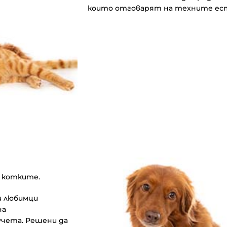
които отговарят на техните ес
и котките.
и любимци
на
учета. Решени да