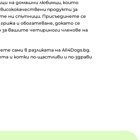
ци на домашни любимци, които
 висококачествени продукти за
те ни спътници. Присъединете се
 грижа и обогатяване, докато се
 за вашите четириноги членове на
ете сами в разликата на All4Dogs.bg.
ета и котки по-щастливи и по-здрави