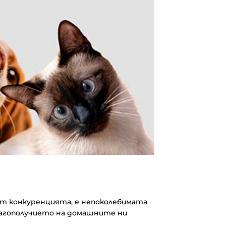
 от конкуренцията, е непоколебимата
лагополучието на домашните ни