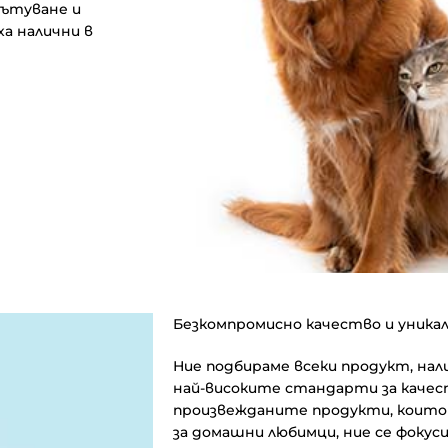
пътуване и
а налични в
Безкомпромисно качество и уникал
Ние подбираме всеки продукт, нали
най-високите стандарти за качест
произвежданите продукти, които 
за домашни любимци, ние се фокус