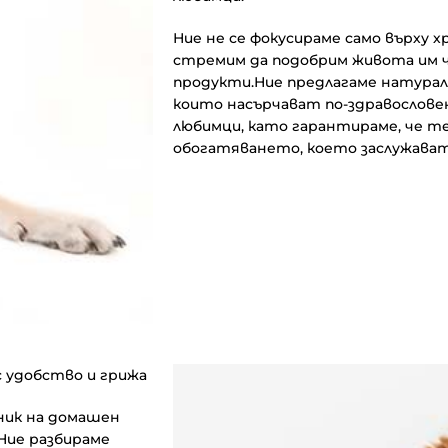
Ние не се фокусираме само върху х
стремим да подобрим живота им 
продукти.Ние предлагаме натурал
които насърчават по-здравослове
любимци, като гарантираме, че т
обогатяването, което заслужават
 удобство и грижа
еник на домашен
 Ние разбираме