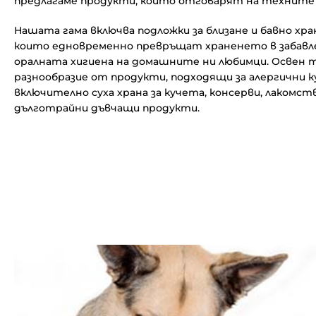
предлагаме продукти, които отговарят на техните 
Нашата гама включва подложки за близане и бавно хран
които едновременно превръщат храненето в забавле
оралната хигиена на домашните ни любимци. Освен 
разнообразие от продукти, подходящи за алергични к
включително суха храна за кучета, консерви, лакомст
дълготрайни дъвчащи продукти.