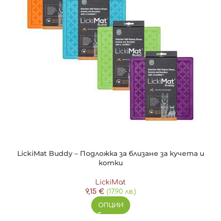
LickiMat Buddy – Подложка за близане за кучета и
котки
LickiMat
9,15
€
(17.90 лв.)
ОПЦИИ