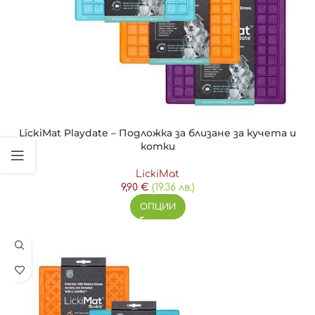
LickiMat Playdate – Подложка за близане за кучета и
котки
LickiMat
9,90
€
(19.36 лв.)
ОПЦИИ