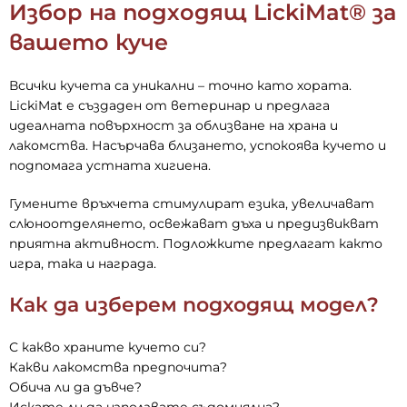
Избор на подходящ LickiMat® за
вашето куче
Всички кучета са уникални – точно като хората.
LickiMat е създаден от ветеринар и предлага
идеалната повърхност за облизване на храна и
лакомства. Насърчава близането, успокоява кучето и
подпомага устната хигиена.
Гумените връхчета стимулират езика, увеличават
слюноотделянето, освежават дъха и предизвикват
приятна активност. Подложките предлагат както
игра, така и награда.
Как да изберем подходящ модел?
С какво храните кучето си?
Какви лакомства предпочита?
Обича ли да дъвче?
Искате ли да използвате съдомиялна?