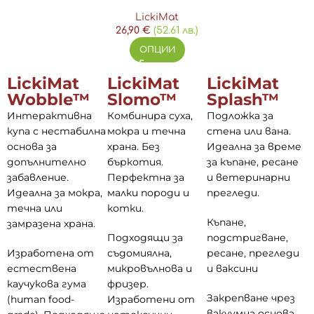
LickiMat
26,90
€
(52.61 лв.)
ОПЦИИ
LickiMat
LickiMat
LickiMat
Wobble™
Slomo™
Splash™
Интерактивна
Комбинира суха,
Подложка за
купа с нестабилна
мокра и течна
стена или вана.
основа за
храна. Без
Идеална за време
допълнително
бъркотия.
за къпане, ресане
забавление.
Перфектна за
и ветеринарни
Идеална за мокра,
малки породи и
прегледи.
течна или
котки.
Къпане,
замразена храна.
Подходящи за
подстригване,
Изработена от
съдомиялна,
ресане, прегледи
естествена
микровълнова и
и ваксини
каучукова гума
фризер.
Закрепване чрез
(human food-
Изработени от
вакуумна основа.