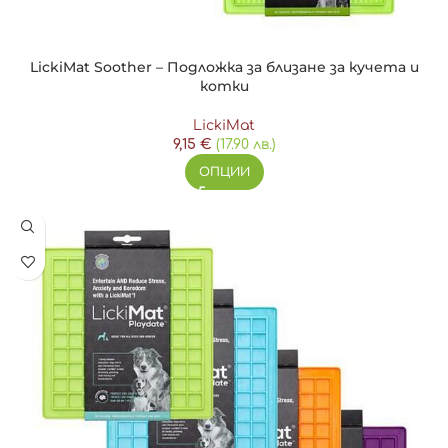
LickiMat Soother – Подложка за близане за кучета и
котки
LickiMat
9,15
€
(17.90 лв.)
ОПЦИИ