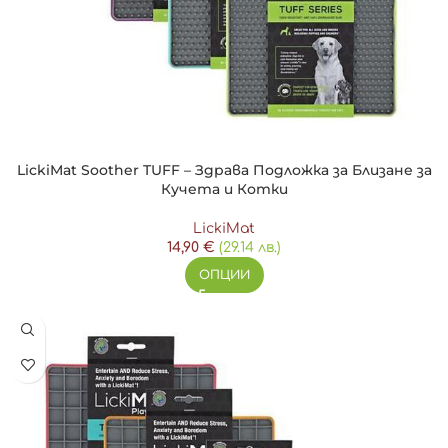
LickiMat Soother TUFF – Здрава Подложка за Близане за
Кучета и Котки
LickiMat
14,90
€
(29.14 лв.)
ОПЦИИ