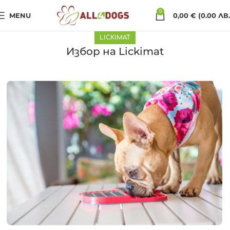
0
MENU
0,00
€
(0.00 ЛВ.
LICKIMAT
Избор на Lickimat