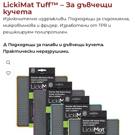
LickiMat Tuff™ – За дъвчещи
кучета
Изключително издръжливи. Подходящи за съдомиялна,
микровълнова и фризер. Изработени от TPR и
рециклируем полипропилен.
⚠️ Подходящи за палави и дъвчещи кучета.
Практически неразрушими.