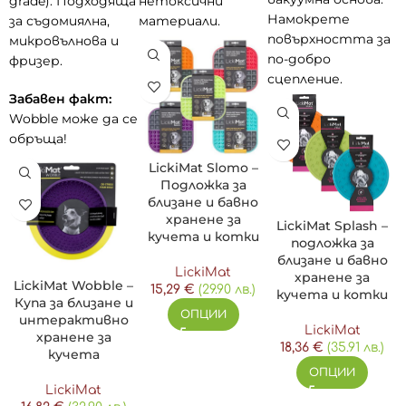
grade). Подходяща
нетоксични
Намокрете
за съдомиялна,
материали.
повърхността за
микровълнова и
по-добро
фризер.
сцепление.
Забавен факт:
Wobble може да се
обръща!
LickiMat Slomo –
Подложка за
близане и бавно
хранене за
LickiMat Splash –
кучета и котки
подложка за
близане и бавно
LickiMat
хранене за
LickiMat Wobble –
15,29
€
(29.90 лв.)
кучета и котки
Купа за близане и
ОПЦИИ
интерактивно
LickiMat
хранене за
18,36
€
(35.91 лв.)
кучета
ОПЦИИ
LickiMat