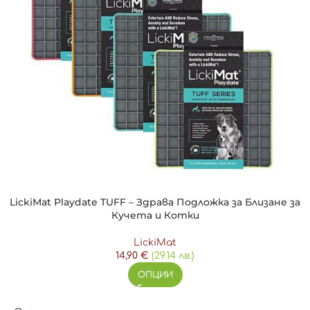
LickiMat Playdate TUFF – Здрава Подложка за Близане за
Кучета и Котки
LickiMat
14,90
€
(29.14 лв.)
ОПЦИИ