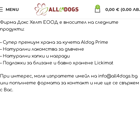
0
MENU
0,00
€
(0.00 ЛВ.
Фирма Докс Хелт ЕООД е вносител на следните
продукти:
– Супер премиум храна за кучета Aldog Prime
– Натурални лакомства за дъвчене
– Натурални хапки и награди
– Подложки за близане и бавно хранене Lickimat
При интерес, моля изпратете имейл на info@all4dogs.bg
или попълнете формата за контакт и ние ще се свържем
с Вас.