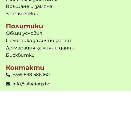
Връщане и замяна
За търговци
Политики
Общи условия
Политика за лични данни
Декларация за лични данни
Бисквитки
Контакти
+359 898 686 160
info@all4dogs.bg
гр. Габрово, ул. Д-р Петър Берон 1
Пон-Пет: 9 до 18ч. | Съб и Нед – почивни дни
💻 Сайт и поддръжка от
betrend.bg