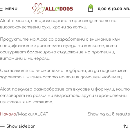
0
MENU
0,00
€
(0.00 ЛВ.
Alcat е марка, специализирана в производството на
висококачествени сухи храни за котки.
Продуктите на Alcat са разработени с внимание към
специфичните хранителни нужди на котките, като
осигуряват балансирано съдържание на протеини,
витамини и минерали.
Съставките са внимателно подбрани, за да подпомагат
здравето и жизнеността на вашия домашен любимец.
Alcat предлага разнообразие от вкусове и формули, които
отговарят на различни възрастови групи и хранителни
изисквания на котките.
Начало
Марки
ALCAT
Showing all 5 results
Show sidebar