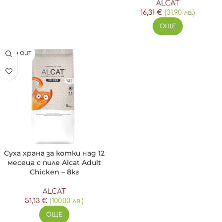
ALCAT
16,31
€
(31.90 лв.)
ОЩЕ
SOLD OUT
Суха храна за котки над 12
месеца с пиле Alcat Adult
Chicken – 8кг
ALCAT
51,13
€
(100.00 лв.)
ОЩЕ