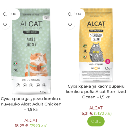
SOLD OUT
SOLD OUT
Суха храна за кастрирани
котки с риба Alcat Sterilized
Ocean – 1,5 кг
Суха храна за зрели котки с
пилешко Alcat Adult Chicken
ALCAT
– 1,5 кг
16,31
€
(31.90 лв.)
ALCAT
ОЩЕ
15,29
€
(29.90 лв.)