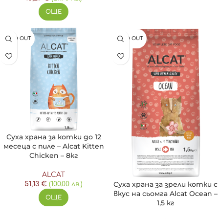
ОЩЕ
SOLD OUT
SOLD OUT
Суха храна за котки до 12
месеца с пиле – Alcat Kitten
Chicken – 8кг
ALCAT
Суха храна за зрели котки с
51,13
€
(100.00 лв.)
вкус на сьомга Alcat Ocean –
ОЩЕ
1,5 кг