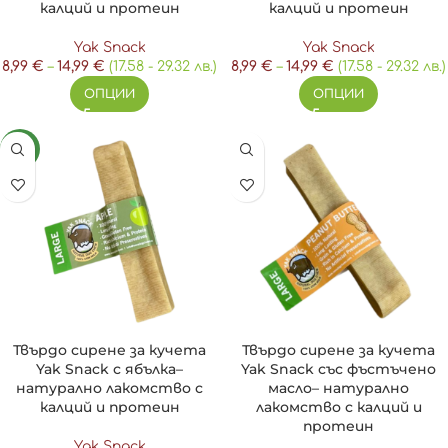
калций и протеин
калций и протеин
Yak Snack
Yak Snack
8,99
€
–
14,99
€
(17.58 - 29.32 лв.)
8,99
€
–
14,99
€
(17.58 - 29.32 лв.)
ОПЦИИ
ОПЦИИ
NEW
Твърдо сирене за кучета
Твърдо сирене за кучета
Yak Snack с ябълка–
Yak Snack със фъстъчено
натурално лакомство с
масло– натурално
калций и протеин
лакомство с калций и
протеин
Yak Snack