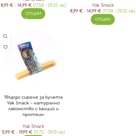
8,99
€
–
14,99
€
(17.58 - 29.32 лв.)
Yak Snack
8,99
€
–
14,99
€
(17.58 - 29.32 лв.)
ОПЦИИ
ОПЦИИ
Твърдо сирене за кучета
Yak Snack – натурално
лакомство с калций и
протеин
Yak Snack
5,99
€
–
19,99
€
(11.72 - 39.10 лв.)