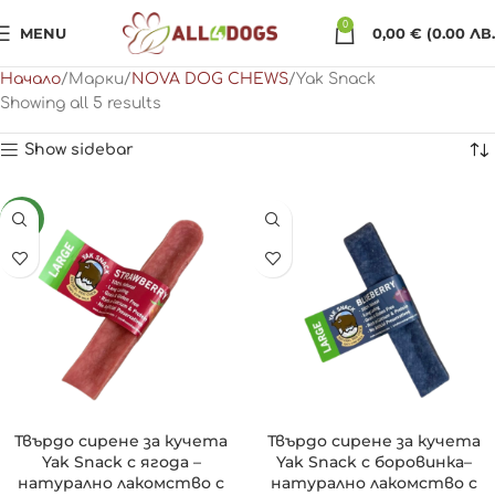
0
MENU
0,00
€
(0.00 ЛВ.
Начало
Марки
NOVA DOG CHEWS
Yak Snack
Showing all 5 results
Show sidebar
NEW
Твърдо сирене за кучета
Твърдо сирене за кучета
Yak Snack с ягода –
Yak Snack с боровинка–
натурално лакомство с
натурално лакомство с