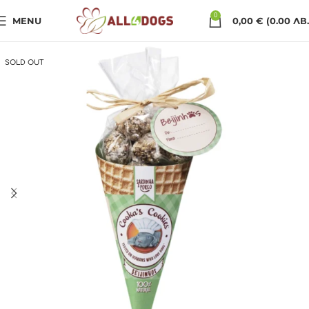
0
MENU
0,00
€
(0.00 ЛВ.
SOLD OUT