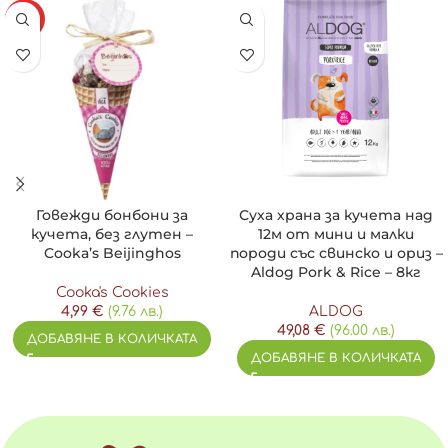
Подходящи за тренировки:
Малки размери за удобство
HOT
при обучение.
100% ръчно приготвени:
Всяко лакомство е изработено с
любов и грижа.
Състав:
Свинско месо (40%), сардини (10%), овес, ленено семе,
розмарин.
Аналитичен състав:
Говежди бонбони за
Суха храна за кучета над
Суров протеин: 26.3%
кучета, без глутен –
12м от мини и малки
Сурови мазнини: 12%
Cooka’s Beijinghos
породи със свинско и ориз –
Сурови влакнини: 1.6%
Aldog Pork & Rice – 8кг
Влага: 4.5%
Cooka's Cookies
Сурова пепел: 3%
4,99
€
(9.76 лв.)
ALDOG
49,08
€
(96.00 лв.)
Дозировка:
ДОБАВЯНЕ В КОЛИЧКАТА
Лакомствата Cooka’s са 100% натурални и перфектни за
ДОБАВЯНЕ В КОЛИЧКАТА
награда. Количеството зависи от теглото,
активността и възрастта на вашето куче:
Малки породи:
0-5 лакомства дневно