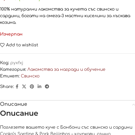
100% натурални лакомства за кучета със свинско и
сардини, богати на омега-3 мастни киселини за лъскава
козина.
Изчерпан
Add to wishlist
Код:
pyxfxj
Категория:
Лакомства за награди и обучение
Етикет:
Свинско
Share:
Описание
Описание
Поглезете вашето куче с Бонбони със свинско и сардини
Cooka’s Sardine & Pork Beijinhos – хрупкави, ръчно