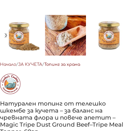
Начало
ЗА КУЧЕТА
Топинг за храна
Натурален топинг от телешко
шкембе за кучета – за баланс на
чревната флора и повече апетит –
Magic Tripe Dust Ground Beef–Tripe Meal