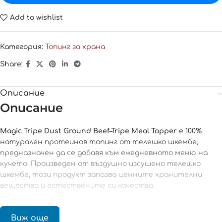
Add to wishlist
Категория:
Топинг за храна
Share:
Описание
Описание
Magic Tripe Dust Ground Beef–Tripe Meal Topper
е 100%
натурален протеинов топинг от телешко шкембе,
предназначен да се добавя към ежедневното меню на
кучето. Произведен от въздушно изсушено телешко
шкембе, този продукт запазва ценните хранителни
вещества и естествените си качества.
Телешкото шкембе (стомахът на кравата) е субпродукт
с по-висока хранителна стойност дори в сравнение с
Виж още