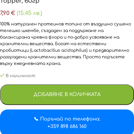
Topper, 60гр
7,90
€
(15.45 лв.)
100% натурален протеинов топинг от въздушно сушено
телешко шкембе, създаден за поддържане на
балансирана чревна флора и по-добро усвояване на
хранителни вещества. Богат на естествени
пробиотици (Lactobacillus acidophilus) и предварително
разградени хранителни вещества. Просто поръсете
върху ежедневната храна.
В наличност
ДОБАВЯНЕ В КОЛИЧКАТА
📞 Поръчай по телефона:
+359 898 686 160