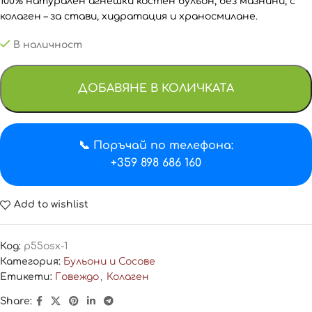
100% натурален агнешки костен бульон, без мазнини, с
колаген – за стави, хидратация и храносмилане.
В наличност
ДОБАВЯНЕ В КОЛИЧКАТА
📞 Поръчай по телефона:
+359 898 686 160
Add to wishlist
Код:
p55osx-1
Категория:
Бульони и Сосове
Етикети:
Говеждо
,
Колаген
Share: