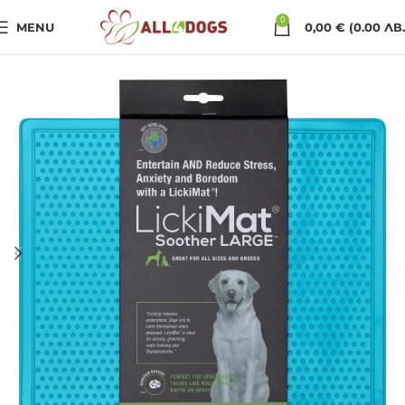
0
MENU
0,00
€
(0.00 ЛВ.