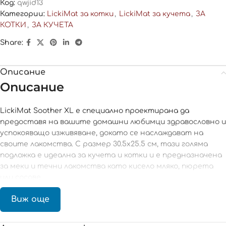
Код:
qwjid13
Категории:
LickiMat за котки
,
LickiMat за кучета
,
ЗА
КОТКИ
,
ЗА КУЧЕТА
Share:
Описание
Описание
LickiMat Soother XL е специално проектирана да
предоставя на вашите домашни любимци здравословно и
успокояващо изживяване, докато се наслаждават на
своите лакомства. С размер 30.5х25.5 см, тази голяма
подложка е идеална за кучета и котки и е предназначена
за меки и течни лакомства като кисело мляко, пюрета
или сосове.
Изработена от безопасна, нетоксична термопластична
Виж още
гума (food grade TPR), LickiMat Soother XL е перфектният
избор за забавление, хранене и грижа за здравето на