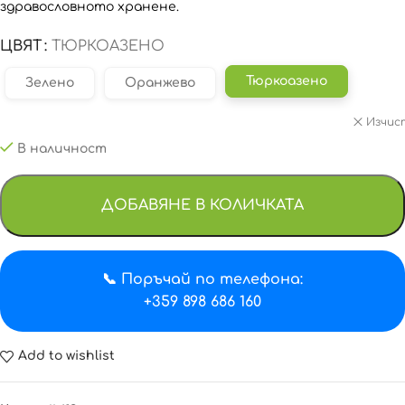
здравословното хранене.
ЦВЯТ
ТЮРКОАЗЕНО
Тюркоазено
Зелено
Оранжево
Изчис
В наличност
ДОБАВЯНЕ В КОЛИЧКАТА
📞 Поръчай по телефона:
+359 898 686 160
Add to wishlist