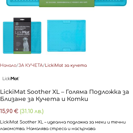
Начало
ЗА КУЧЕТА
LickiMat за кучета
LickiMat Soother XL – Голяма Подложка за
Близане за Кучета и Котки
15,90
€
(31.10 лв.)
LickiMat Soother XL – идеална подложка за меки и течни
лакомства. Намалява стреса и насърчава