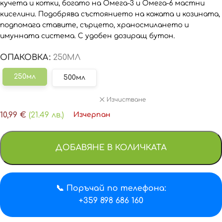
кучета и котки, богато на Омега-3 и Омега-6 мастни
киселини. Подобрява състоянието на кожата и козината,
подпомага ставите, сърцето, храносмилането и
имунната система. С удобен дозиращ бутон.
ОПАКОВКА
250МЛ
250мл
500мл
Изчистване
10,99
€
(21.49 лв.)
Изчерпан
ДОБАВЯНЕ В КОЛИЧКАТА
📞 Поръчай по телефона:
+359 898 686 160