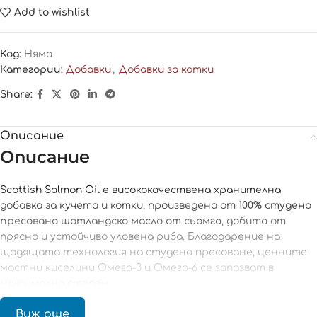
Add to wishlist
Код:
Няма
Категории:
Добавки
,
Добавки за котки
Share:
Описание
Описание
Scottish Salmon Oil е висококачествена хранителна
добавка за кучета и котки, произведена от
100% студено
пресовано шотландско масло от сьомга
, добита от
прясно и устойчиво уловена риба. Благодарение на
щадящата технология на студено пресоване, ценните
мастни киселини Омега-3 и Омега-6 се запазват в
максимална степен.
Омега-3 мастните киселини подпомагат поддържането
Виж още