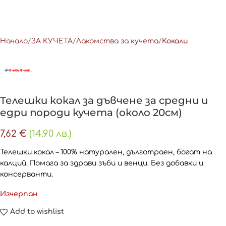
Начало
ЗА КУЧЕТА
Лакомства за кучета
Кокали
Телешки кокал за дъвчене за средни и
едри породи кучета (около 20см)
7,62
€
(14.90 лв.)
Телешки кокал – 100% натурален, дълготраен, богат на
калций. Помага за здрави зъби и венци. Без добавки и
консерванти.
Изчерпан
Add to wishlist