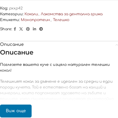
Код:
pxxp42
Категории:
Кокали
,
Лакомства за дентална грижа
Етикети:
Монопротеин
,
Телешко
Share:
Описание
Описание
Поглезете вашето куче с изцяло натурален телешки
кокал!
Телешкият кокал за дъвчене е идеален за средни и едри
породи кучета. Той е естествено богат на калций и
минерали, които подпомагат здравето на зъбите и
венците, като същевременно осигуряват дълготрайно
забавление и удовлетворение.
Виж още
Характеристики: