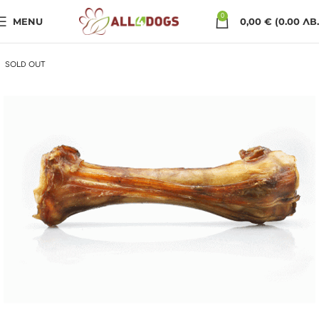
0
MENU
0,00
€
(0.00 ЛВ.
SOLD OUT