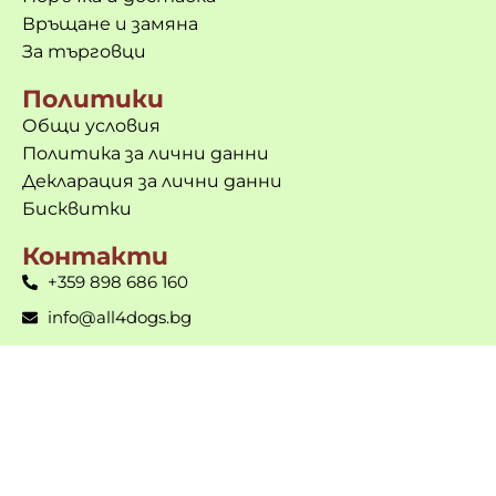
Връщане и замяна
За търговци
Политики
Общи условия
Политика за лични данни
Декларация за лични данни
Бисквитки
Контакти
+359 898 686 160
info@all4dogs.bg
гр. Габрово, ул. Д-р Петър Берон 1
Пон-Пет: 9 до 18ч. | Съб и Нед – почивни дни
💻 Сайт и поддръжка от
betrend.bg