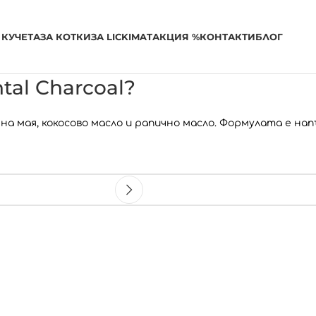
 КУЧЕТА
ЗА КОТКИ
ЗА LICKIMAT
АКЦИЯ %
КОНТАКТИ
БЛОГ
al Charcoal?
на мая, кокосово масло и рапично масло. Формулата е нап