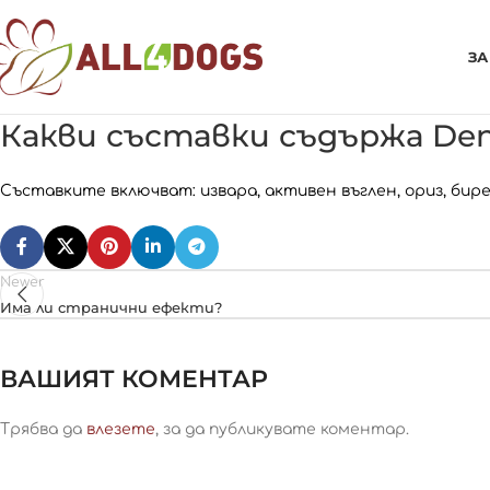
ЗА
Какви съставки съдържа Dent
Съставките включват: извара, активен въглен, ориз, бире
Newer
Има ли странични ефекти?
ВАШИЯТ КОМЕНТАР
Трябва да
влезете
, за да публикувате коментар.