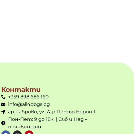
Контакти
+359 898 686 160
info@all4dogs.bg
гр. Габрово, ул. Д-р Петър Берон 1
Пон-Пет: 9 до 18ч. | Съб и Нед –
почивни дни