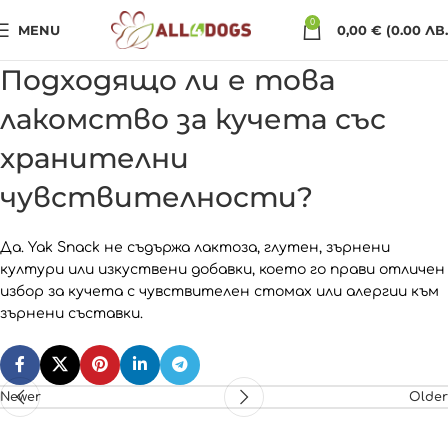
0
MENU
0,00
€
(0.00 ЛВ.
Подходящо ли е това
лакомство за кучета със
хранителни
чувствителности?
Да. Yak Snack не съдържа лактоза, глутен, зърнени
култури или изкуствени добавки, което го прави отличен
избор за кучета с чувствителен стомах или алергии към
зърнени съставки.
Newer
Older