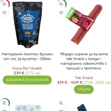
HOT
NEW
Натурален костен бульон
Твърдо сирене за кучета
от лос за кучета – 230мл
Yak Snack с ягода –
натурално лакомство с
калций и протеин
Nova Pet Health
5,99
€
(11.72 лв.)
Yak Snack
ДОБАВЯНЕ В КОЛИЧКАТА
8,99
€
–
14,99
€
(17.58 - 29.32 лв.)
ОПЦИИ
NEW