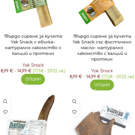
Твърдо сирене за кучета
Твърдо сирене за кучета
Yak Snack с ябълка–
Yak Snack със фъстъчено
натурално лакомство с
масло– натурално
калций и протеин
лакомство с калций и
протеин
Yak Snack
8,99
€
–
14,99
€
(17.58 - 29.32 лв.)
Yak Snack
8,99
€
–
14,99
€
(17.58 - 29.32 лв.)
ОПЦИИ
ОПЦИИ