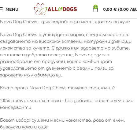
0
MENU
0,00
€
(0.00 ЛВ.
Nova Dog Chews – дълготрайно дъвчене, щастливо куче
Nova Dog Chews е утвърдена марка, специализирана в
създаването на висококачествени, натурални дъвчащи
лакомства за кучета. С грижа към здравето на зъбите,
венците и доброто поведение, Nova предлага
разнообразие от продукти, които комбинират
удоволствието от дъвченето с реални ползи за
здравето на любимеца ви.
Какво прави Nova Dog Chews толкова специални?
100% натурални съставки – без добавки, оцветители или
консерванти
Богат избор: сушени месни лакомства, рога от елен,
биволски кожи и още