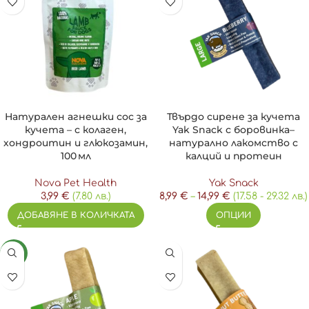
Натурален агнешки сос за
Твърдо сирене за кучета
кучета – с колаген,
Yak Snack с боровинка–
хондроитин и глюкозамин,
натурално лакомство с
100 мл
калций и протеин
Nova Pet Health
Yak Snack
3,99
€
(7.80 лв.)
8,99
€
–
14,99
€
(17.58 - 29.32 лв.)
ДОБАВЯНЕ В КОЛИЧКАТА
ОПЦИИ
NEW