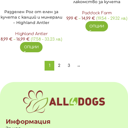
лакомство за кучета
Разделен Рог от елен за
Paddock Farm
кучета с калций и минерали
9,99
€
–
14,99
€
(19.54 - 29.32 лв.)
– Highland Antler
ОПЦИИ
Highland Antler
8,99
€
–
16,99
€
(17.58 - 33.23 лв.)
ОПЦИИ
1
2
3
→
Информация