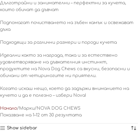
Дълготрайни и занимателни – перфектни за кучета,
които обичат да дъвчат
Подпомагат почистването на зъбен камък и освежават
дъха
Подходящи за различни размери и породи кучета
Идеални както за награда, така и за естествено
удовлетворяване на дъвкателния инстинкт,
продуктите на Nova Dog Chews са вкусни, безопасни и
обичани от четириногите ни приятели.
Когато искаш нещо, което да задържи вниманието на
кучето и да е полезно – избери Nova!
Начало
Марки
NOVA DOG CHEWS
Показване на 1–12 от 30 резултата
Show sidebar