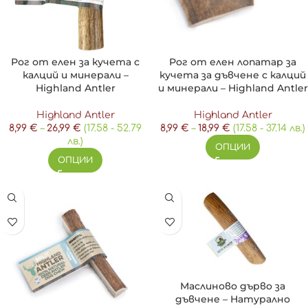
Рог от елен за кучета с
Рог от елен лопатар за
калций и минерали –
кучета за дъвчене с калций
Highland Antler
и минерали – Highland Antler
Highland Antler
Highland Antler
8,99
€
–
26,99
€
(17.58 - 52.79
8,99
€
–
18,99
€
(17.58 - 37.14 лв.)
лв.)
ОПЦИИ
ОПЦИИ
Маслиново дърво за
дъвчене – Натурално