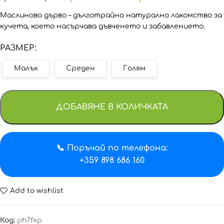
Маслиново дърво – дълготрайно натурално лакомство за
кучета, което насърчава дъвченето и забавлението.
РАЗМЕР
Малък
Среден
Голям
ДОБАВЯНЕ В КОЛИЧКАТА
📞 Поръчай по телефона:
+359 898 686 160
Add to wishlist
Код:
ph7fxp