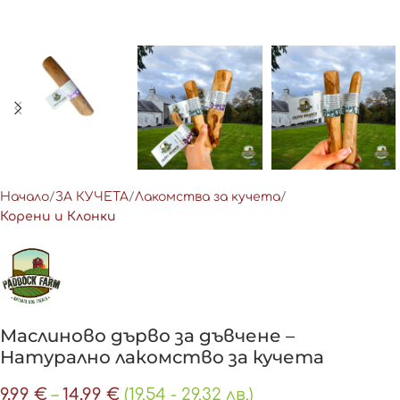
Начало
ЗА КУЧЕТА
Лакомства за кучета
Корени и Клонки
Маслиново дърво за дъвчене –
Натурално лакомство за кучета
9,99
€
–
14,99
€
(19.54 - 29.32 лв.)