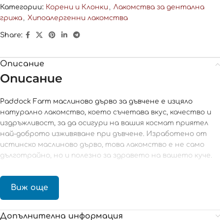
Категории:
Корени и Клонки
,
Лакомства за дентална
грижа
,
Хипоалергенни лакомства
Share:
Описание
Описание
Paddock Farm маслиново дърво за дъвчене е изцяло
натурално лакомство, което съчетава вкус, качество и
издръжливост, за да осигури на вашия космат приятел
най-доброто изживяване при дъвчене. Изработено от
истинско маслиново дърво, това лакомство е не само
дълготрайно, но и полезно за здравето на вашето куче.
Основни предимства на маслиновото дърво за дъвчене:
Виж още
Здрави зъби и венци:
Естественият акт на дъвчене
помага за насърчаване на чисти зъби и здрави венци чрез
Допълнителна информация
намаляване на натрупването на зъбен камък и плака.