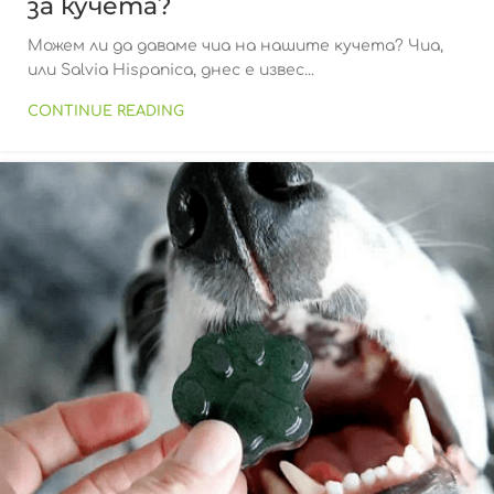
за кучета?
Можем ли да даваме чиа на нашите кучета? Чиа,
или Salvia Hispanica, днес е извес...
CONTINUE READING