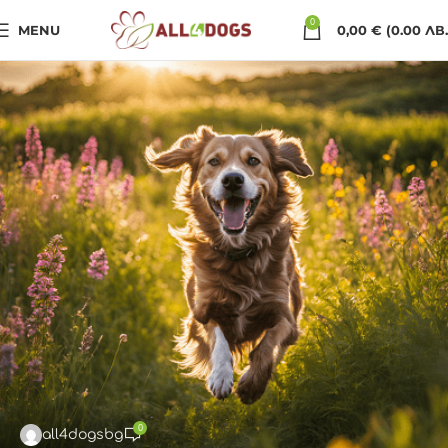
0
MENU
0,00
€
(0.00 ЛВ.
0
all4dogsbg