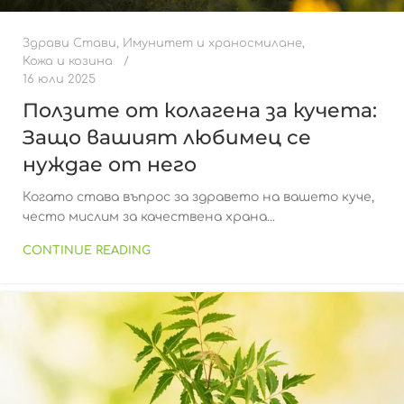
Здрави Стави
,
Имунитет и храносмилане
,
Кожа и козина
16 юли 2025
Ползите от колагена за кучета:
Защо вашият любимец се
нуждае от него
Когато става въпрос за здравето на вашето куче,
често мислим за качествена храна...
CONTINUE READING