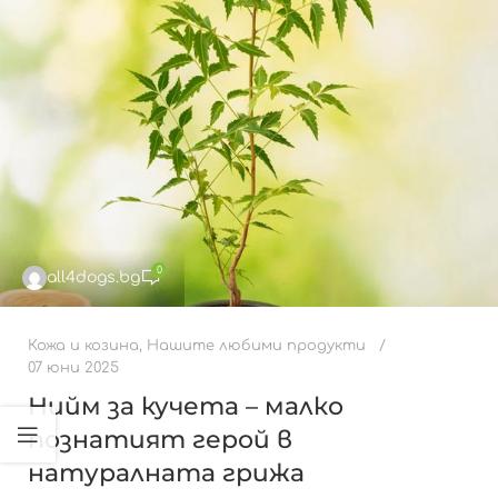
0
all4dogs.bg
Кожа и козина
,
Нашите любими продукти
07 юни 2025
Нийм за кучета – малко
познатият герой в
натуралната грижа