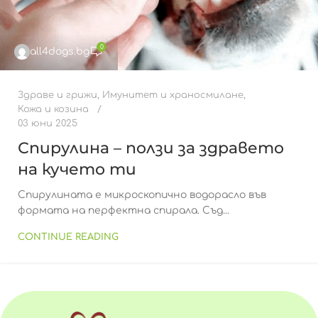
0
all4dogs.bg
Здраве и грижи
,
Имунитет и храносмилане
,
Кожа и козина
03 юни 2025
Спирулина – ползи за здравето
на кучето ти
Спирулината е микроскопично водорасло във
формата на перфектна спирала. Съд...
CONTINUE READING