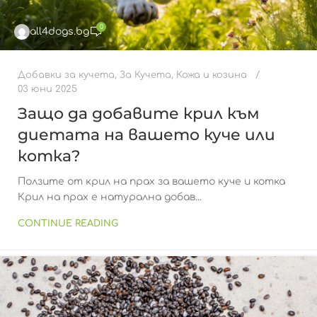
0
all4dogs.bg
Добавки за кучета
,
За Кучета
,
Кожа и козина
03 юни 2025
Защо да добавите крил към
диетата на вашето куче или
котка?
Ползите от крил на прах за вашето куче и котка
Крил на прах е натурална добав...
CONTINUE READING