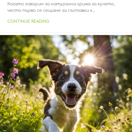
Когато говорим за натурална грижа за кучето,
често първо се сещаме за съставки к...
CONTINUE READING