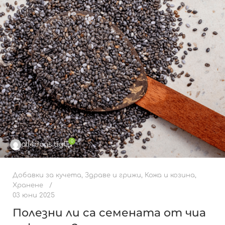
0
all4dogs.bg
Добавки за кучета
,
Здраве и грижи
,
Кожа и козина
,
Хранене
03 юни 2025
Полезни ли са семената от чиа