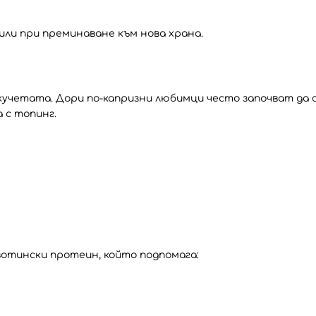
или при преминаване към нова храна.
учетата. Дори по-капризни любимци често започват да 
 с топинг.
вотински протеин, който подпомага: