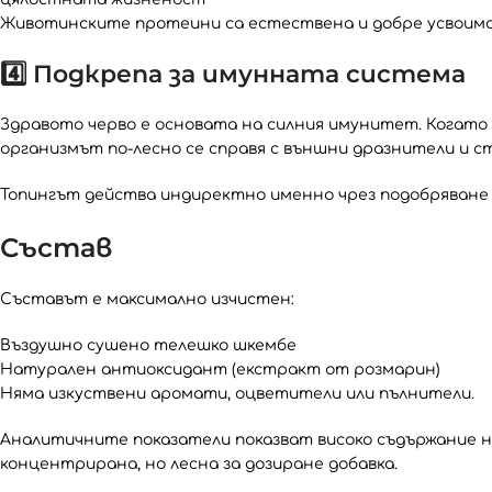
Животинските протеини са естествена и добре усвоима
4️⃣ Подкрепа за имунната система
Здравото черво е основата на силния имунитет. Когат
организмът по-лесно се справя с външни дразнители и с
Топингът действа индиректно именно чрез подобряване 
Състав
Съставът е максимално изчистен:
Въздушно сушено телешко шкембе
Натурален антиоксидант (екстракт от розмарин)
Няма изкуствени аромати, оцветители или пълнители.
Аналитичните показатели показват високо съдържание на
концентрирана, но лесна за дозиране добавка.