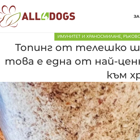
ЗА
ИМУНИТЕТ И ХРАНОСМИЛАНЕ
,
РЪКОВО
Топинг от телешко шк
това е една от най-це
към х