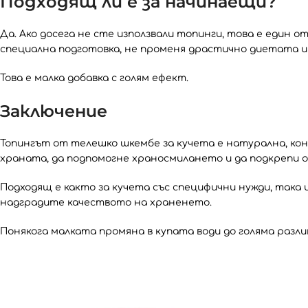
Подходящ ли е за начинаещи?
Да. Ако досега не сте използвали топинги, това е един 
специална подготовка, не променя драстично диетата и 
Това е малка добавка с голям ефект.
Заключение
Топингът от телешко шкембе за кучета е натурална, кон
храната, да подпомогне храносмилането и да подкрепи 
Подходящ е както за кучета със специфични нужди, така 
надградите качеството на храненето.
Понякога малката промяна в купата води до голяма разли