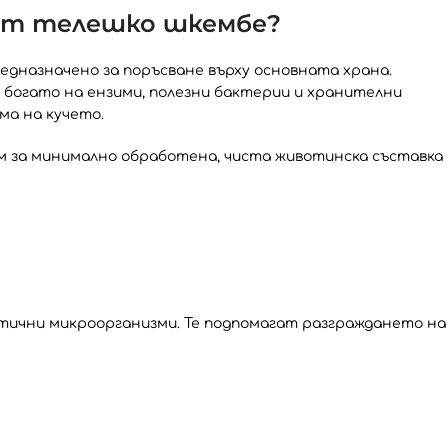
от телешко шкембе?
редназначено за поръсване върху основната храна.
о богато на ензими, полезни бактерии и хранителни
а на кучето.
м за минимално обработена, чиста животинска съставка 
тични микроорганизми. Те подпомагат разграждането на