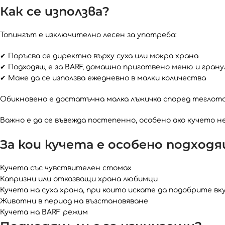
Как се използва?
Топингът е изключително лесен за употреба:
✔ Поръсва се директно върху суха или мокра храна
✔ Подходящ е за BARF, домашно приготвено меню и грану
✔ Може да се използва ежедневно в малки количества
Обикновено е достатъчна малка лъжичка според теглото 
Важно е да се въвежда постепенно, особено ако кучето н
За кои кучета е особено подход
Кучета със чувствителен стомах
Капризни или отказващи храна любимци
Кучета на суха храна, при които искате да подобрите вк
Животни в период на възстановяване
Кучета на BARF режим