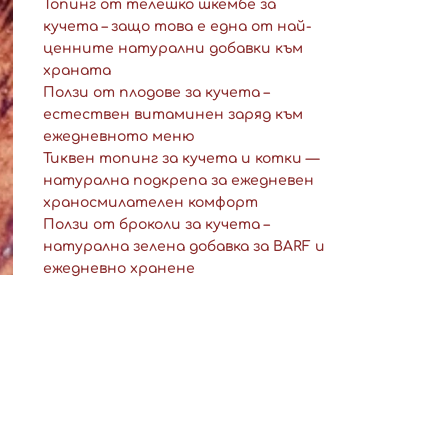
Топинг от телешко шкембе за
кучета – защо това е една от най-
ценните натурални добавки към
храната
Ползи от плодове за кучета –
естествен витаминен заряд към
ежедневното меню
Тиквен топинг за кучета и котки —
натурална подкрепа за ежедневен
храносмилателен комфорт
Ползи от броколи за кучета –
натурална зелена добавка за BARF и
ежедневно хранене