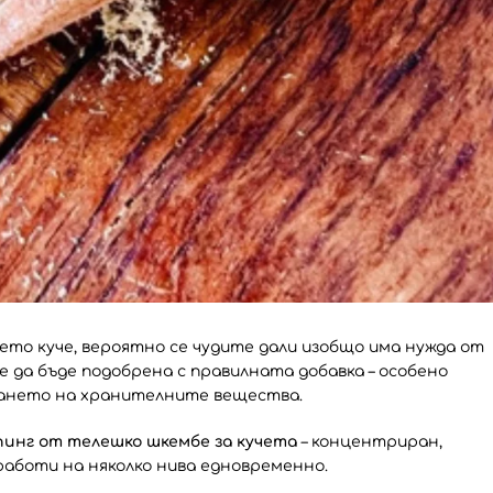
шето куче, вероятно се чудите дали изобщо има нужда от
е да бъде подобрена с правилната добавка – особено
ването на хранителните вещества.
инг от телешко шкембе за кучета
– концентриран,
работи на няколко нива едновременно.