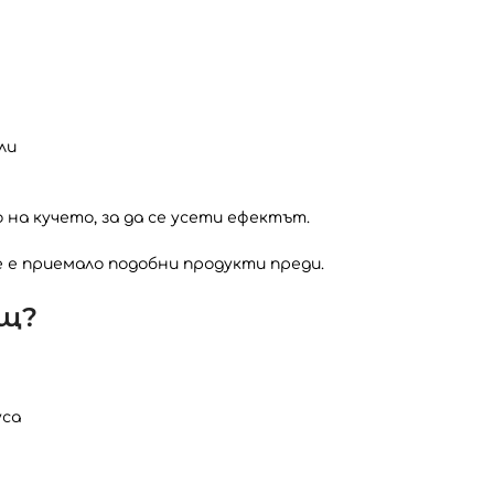
ли
на кучето, за да се усети ефектът.
е е приемало подобни продукти преди.
ящ?
уса