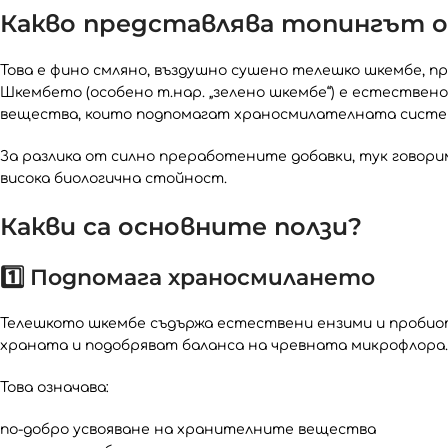
Какво представлява топингът 
Това е фино смляно, въздушно сушено телешко шкембе, п
Шкембето (особено т.нар. „зелено шкембе“) е естествен
вещества, които подпомагат храносмилателната систем
За разлика от силно преработените добавки, тук говори
висока биологична стойност.
Какви са основните ползи?
1️⃣ Подпомага храносмилането
Телешкото шкембе съдържа естествени ензими и пробио
храната и подобряват баланса на чревната микрофлора.
Това означава:
по-добро усвояване на хранителните вещества