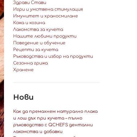
Здрави Стави
Игри и умствена стимулация
Имунитет и храносмилане
Кожа и козина
Лакомства за кучета
Нашите любими продукти
Поведение и обучение
Рецепти за кучета
Ръководства и избор на продукти
Сезонна грижа
Хранене
Нови
Как да премахнем натурално плака
и лош дъх при кучета – пълно
ръководство с QCHEFS дентални
лакомства и добавки