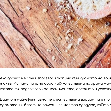
Ако досега не сте използвали топинг към храната на ва
такъв. Истината е, че дори най-качествената храна мож
когато тя подпомага храносмилането, апетита и усвоя
Един от най-ефективните и естествени варианти е
топ
ароматен и богат на полезни вещества продукт, който 