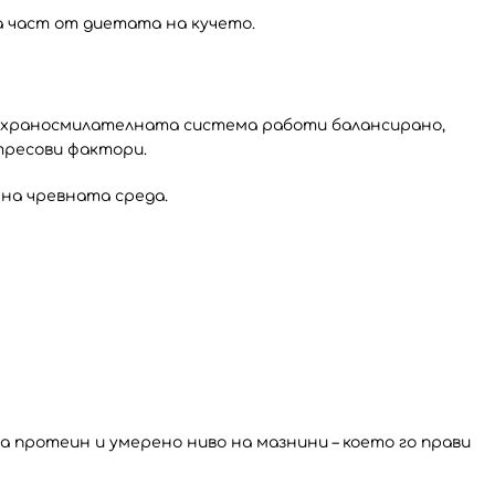
 част от диетата на кучето.
о храносмилателната система работи балансирано,
тресови фактори.
на чревната среда.
 протеин и умерено ниво на мазнини – което го прави