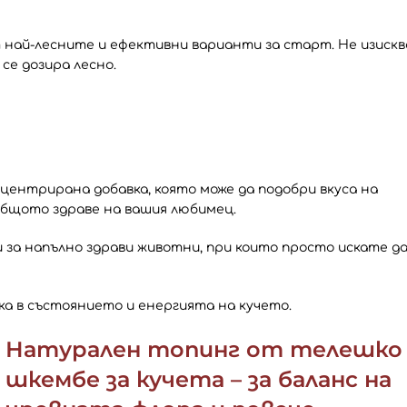
от най-лесните и ефективни варианти за старт. Не изискв
се дозира лесно.
центрирана добавка, която може да подобри вкуса на
общото здраве на вашия любимец.
и за напълно здрави животни, при които просто искате д
ка в състоянието и енергията на кучето.
Натурален топинг от телешко
шкембе за кучета – за баланс на