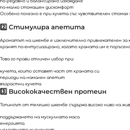
по-редовно и балансирано изхождане
по-малко стомашен дискомфорт
Особено полезно е при кучета със чувствителен стомах 
2️⃣ Стимулира апетита
Ароматът на шкембе е изключително привлекателен за к
хранят по-ентусиазирано, когато храната им е поръсена
Това го прави отличен избор при:
кучета, които оставят част от храната си
периоди на намален апетит
възрастни кучета
3️⃣ Висококачествен протеин
Топингът от телешко шкембе съдържа високо ниво на жи
поддържането на мускулната маса
енергията
цялостната жизненост