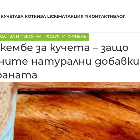
 КУЧЕТА
ЗА КОТКИ
ЗА LICKIMAT
АКЦИЯ %
КОНТАКТИ
БЛОГ
ДСТВА И ИЗБОР НА ПРОДУКТИ
,
ХРАНЕНЕ
ембе за кучета – защо
нните натурални добавки
раната