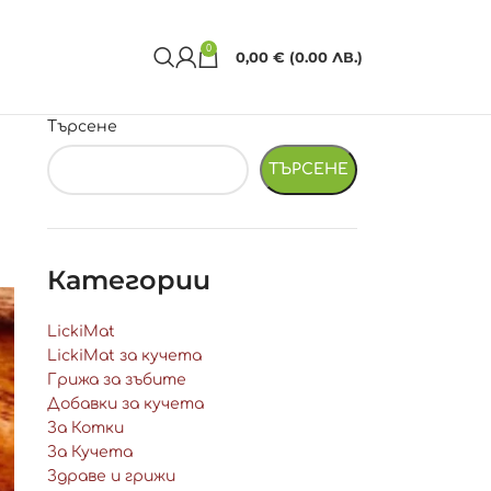
0
0,00
€
(0.00 ЛВ.)
Търсене
ТЪРСЕНЕ
Категории
LickiMat
LickiMat за кучета
Грижа за зъбите
Добавки за кучета
За Котки
За Кучета
Здраве и грижи