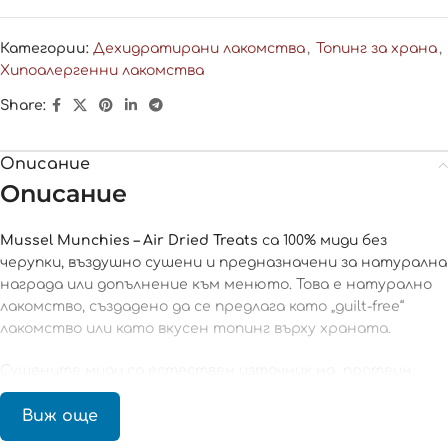
Категории:
Дехидратирани лакомства
,
Топинг за храна
,
Хипоалергенни лакомства
Share:
Описание
Описание
Mussel Munchies – Air Dried Treats
са 100% миди без
черупки, въздушно сушени и предназначени за натурална
награда или допълнение към менюто. Това е натурално
лакомство, създадено да се предлага като „guilt-free“
лакомство или като вкусен топинг върху храната.
Сушените миди са естествен източник на протеин,
омега-3 мастни киселини и важни минерали като цинк и
селен. Тази комбинация ги прави практичен избор както
Виж още
за ежедневна награда, така и за разнообразяване на