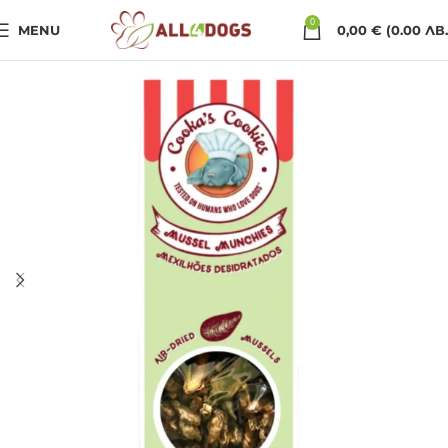
0
MENU
0,00
€
(0.00 ЛВ.