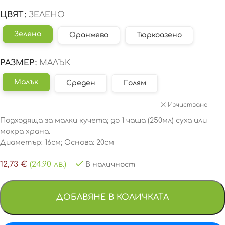
ЦВЯТ
ЗЕЛЕНО
Зелено
Оранжево
Тюркоазено
РАЗМЕР
МАЛЪК
Малък
Среден
Голям
Изчистване
Подходящa за малки кучета; до 1 чаша (250мл) суха или
мокра храна.
Диаметър: 16см; Основа: 20см
12,73
€
(24.90 лв.)
В наличност
ДОБАВЯНЕ В КОЛИЧКАТА