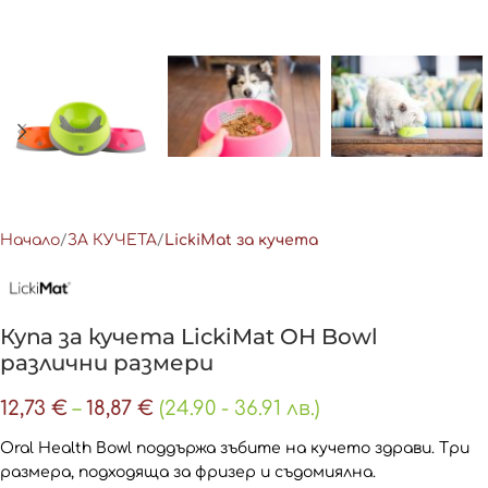
Начало
ЗА КУЧЕТА
LickiMat за кучета
Купа за кучета LickiMat OH Bowl
различни размери
12,73
€
–
18,87
€
(24.90 - 36.91 лв.)
Oral Health Bowl поддържа зъбите на кучето здрави. Три
размера, подходяща за фризер и съдомиялна.