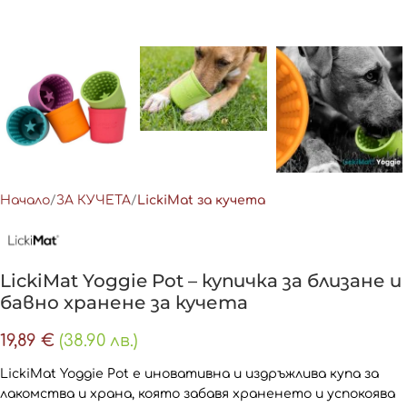
Начало
ЗА КУЧЕТА
LickiMat за кучета
LickiMat Yoggie Pot – купичка за близане и
бавно хранене за кучета
19,89
€
(38.90 лв.)
LickiMat Yoggie Pot е иновативна и издръжлива купа за
лакомства и храна, която забавя храненето и успокоява