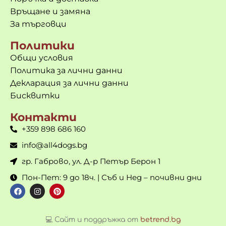
Връщане и замяна
За търговци
Политики
Общи условия
Политика за лични данни
Декларация за лични данни
Бисквитки
Контакти
+359 898 686 160
info@all4dogs.bg
гр. Габрово, ул. Д-р Петър Берон 1
Пон-Пет: 9 до 18ч. | Съб и Нед – почивни дни
💻 Сайт и поддръжка от
betrend.bg