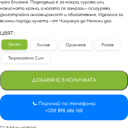
чрез близане. Подходяща е за мокра, сурова или
накисната храна, а когато се замрази – осигурява
дълготрайна ангажираност и обогатяване. Идеална за
всички породи кучета – от Чихуахуа до Немски дог.
ЦВЯТ
Зелен
Лилав
Оранжев
Розов
Тюркоазено Син
ДОБАВЯНЕ В КОЛИЧКАТА
📞 Поръчай по телефона:
+359 898 686 160
Add to wishlist