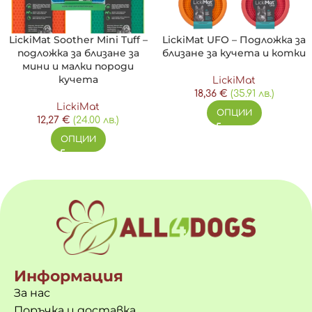
LickiMat Soother Mini Tuff –
LickiMat UFO – Подложка за
подложка за близане за
близане за кучета и котки
мини и малки породи
кучета
LickiMat
18,36
€
(35.91 лв.)
LickiMat
ОПЦИИ
12,27
€
(24.00 лв.)
ОПЦИИ
Информация
За нас
Поръчка и доставка