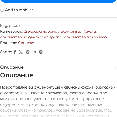
Add to wishlist
Код:
pcwsks
Категории:
Дехидратирани лакомства
,
Кокали
,
Лакомства за дентална грижа
,
Лакомства за кучета
Етикет:
Свинско
Share:
Описание
Описание
Представяме ви сушено-пушен свински кокал Holisnacks –
дълготрайно и вкусно лакомство, което е идеално за
малки и средни кучета. Този натурален продукт не
съдържа консерванти, изкуствени оцветители или
добавки. Освен че предлага часове на удоволствие, той
помага за почистването на зъбите и укрепването на