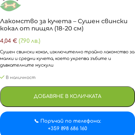
Лакомство за кучета – Сушен свински
кокал от пищял (18-20 см)
4,04
€
(7.90 лв.)
Сушен свински кокал, изключително трайно лакомство за
малки и средни кучета, което укрепва зъбите и
дъвкателните мускули
В наличност
ДОБАВЯНЕ В КОЛИЧКАТА
📞 Поръчай по телефона:
+359 898 686 160