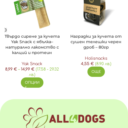
Укрепва дъвкателните мускули и осигурява дълготрайно
забавление.
Без консерванти, оцветители или добавки.
Подходящ за малки и средни породи кучета.
Приложение:
Твърдо сирене за кучета
Наградки за кучета от
Давайте като лакомство или награда, винаги под надзор.
Yak Snack с ябълка–
сушен телешки черен
натурално лакомство с
дроб – 80гр
Не оставяйте кучето без наблюдение, докато консумира
калций и протеин
кокала.
Holisnacks
Yak Snack
4,55
€
(8.90 лв.)
Опаковка:
8,99
€
–
14,99
€
(17.58 - 29.32
ОЩЕ
лв.)
Единична бройка, опакована в удобна и практична
ОПЦИИ
мрежеста опаковка.
Размер:
18–20 см.
Съхранение: