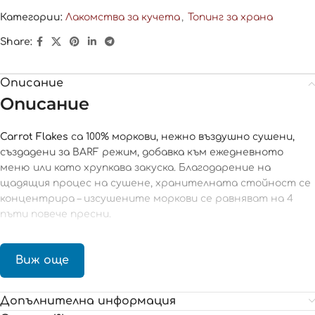
Категории:
Лакомства за кучета
,
Топинг за храна
Share:
Описание
Описание
Carrot Flakes
са 100% моркови, нежно въздушно сушени,
създадени за BARF режим, добавка към ежедневното
меню или като хрупкава закуска. Благодарение на
щадящия процес на сушене, хранителната стойност се
концентрира – изсушените моркови се равняват на 4
пъти повече пресни.
Морковите са отличен източник на бета-каротин,
фибри, витамин A и калий. Високото съдържание на фибри
Виж още
подпомага здравословното храносмилане и прави
продукта подходящ за кучета с чувствителен стомах.
Допълнителна информация