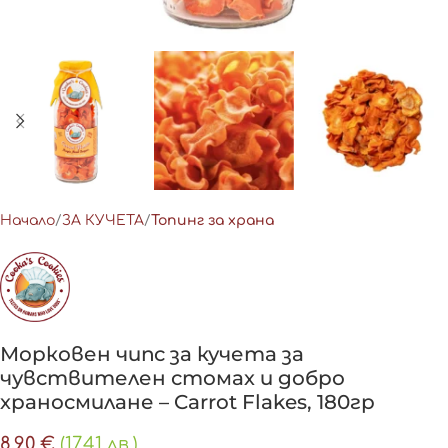
Начало
ЗА КУЧЕТА
Топинг за храна
Морковен чипс за кучета за
чувствителен стомах и добро
храносмилане – Carrot Flakes, 180гр
8,90
€
(17.41 лв.)