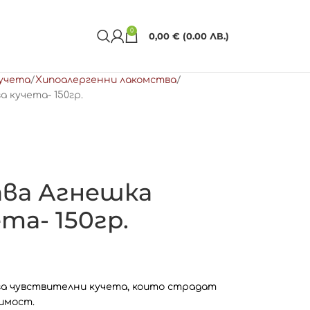
0
0,00
€
(0.00 ЛВ.)
кучета
Хипоалергенни лакомства
 кучета- 150гр.
ава Агнешка
та- 150гр.
за чувствителни кучета, които страдат
имост.