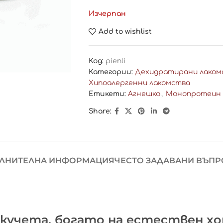
Изчерпан
Add to wishlist
Код:
pienli
Категории:
Дехидратирани лаком
Хипоалергенни лакомства
Етикети:
Агнешко
,
Монопротеин
Share:
ЛНИТЕЛНА ИНФОРМАЦИЯ
ЧЕСТО ЗАДАВАНИ ВЪПР
 кучета, богато на естествен х