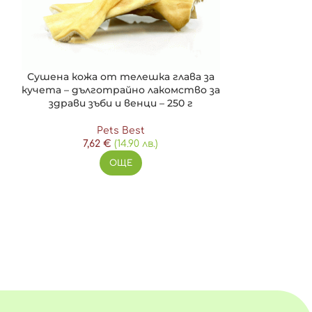
Сушена кожа от телешка глава за
кучета – дълготрайно лакомство за
здрави зъби и венци – 250 г
Pets Best
Телешки кокал
7,62
€
(14.90 лв.)
и едри пород
ОЩЕ
7,6