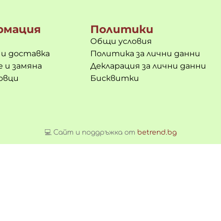
рмация
Политики
Общи условия
 и доставка
Политика за лични данни
 и замяна
Декларация за лични данни
овци
Бисквитки
💻 Сайт и поддръжка от
betrend.bg