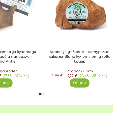
патар за кучета за
Корен за дъвчене – натурално
ций и минерали –
лакомство за кучета от дърво
nd Antler
бриар
nd Antler
Paddock Farm
€
(17.58 - 37.14 лв.)
11,99
€
–
17,99
€
(23.45 - 35.19 лв.)
ПЦИИ
ОПЦИИ