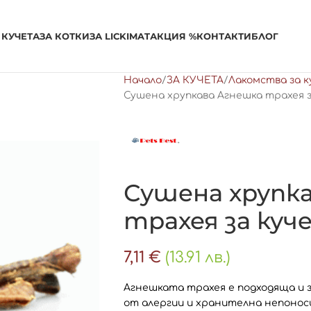
 КУЧЕТА
ЗА КОТКИ
ЗА LICKIMAT
АКЦИЯ %
КОНТАКТИ
БЛОГ
Начало
ЗА КУЧЕТА
Лакомства за 
Сушена хрупкава Агнешка трахея за
Сушена хрупк
трахея за куче
7,11
€
(13.91 лв.)
Агнешката трахея е подходяща и 
от алергии и хранителна непонос