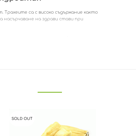
. Трахеите са с високо съдържание както
а насърчаване на здрави стави при
и пълнители като зърно, добавки,
репва челюстните му мускули.
ители.
SOLD OUT
SOLD OUT