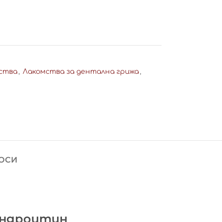
ства
,
Лакомства за дентална грижа
,
ОСИ
ондроитин