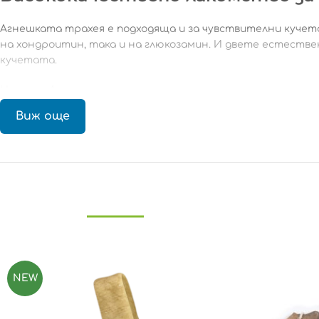
Агнешката трахея е подходяща и за чувствителни кучет
на хондроитин, така и на глюкозамин. И двете естестве
кучетата.
Нашите Агнешки трахеи са с една съставка, с високо съ
оцветители и консерванти.
Виж още
Тези хрупкави лакомства за кучета също са чудесен начи
Нашите Агнешки трахеи са с дължина приблизително 21 с
Състав:
Този продукт е
направен от 100% агнешко месо, б
Хранително съдържание:
суров протеин 73,4%, сурова маз
Това е натурален продукт, така че размерът, формата 
NEW