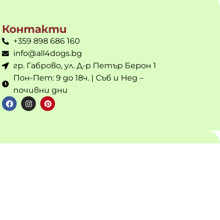
Контакти
+359 898 686 160
info@all4dogs.bg
гр. Габрово, ул. Д-р Петър Берон 1
Пон-Пет: 9 до 18ч. | Съб и Нед –
почивни дни