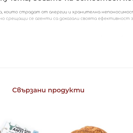
а, които страдат от алергии и хранителна непоносимост
но срещащи се агенти са доказали своята ефективност з
държание на протеини и напълно смилаеми. Нямат добавен
н да забавлявате кучето, докато почиства зъбите си и ук
м.
ез добавени зърно, химикали, консерванти или други пълн
Свързани продукти
нина 15,5%, сурова пепел 3,5%
и цвета могат да се различават от снимката.