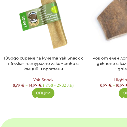
Твърдо сирене за кучета Yak Snack с
Рог от елен ло
ябълка– натурално лакомство с
дъвчене с кал
калций и протеин
Highla
Yak Snack
Highla
8,99
€
–
14,99
€
(17.58 - 29.32 лв.)
8,99
€
–
18,99
ОПЦИИ
О