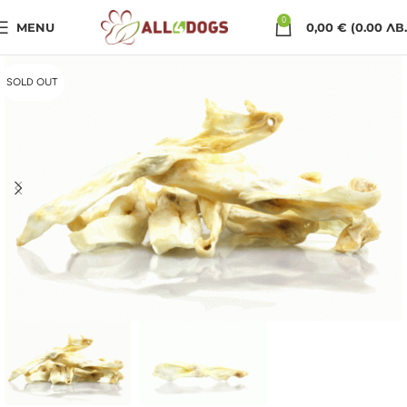
0
MENU
0,00
€
(0.00 ЛВ.
SOLD OUT