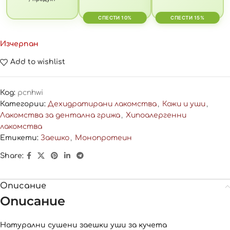
СПЕСТИ 10%
СПЕСТИ 15%
Изчерпан
Add to wishlist
Код:
pcnhwi
Категории:
Дехидратирани лакомства
,
Кожи и уши
,
Лакомства за дентална грижа
,
Хипоалергенни
лакомства
Етикети:
Заешко
,
Монопротеин
Share:
Описание
Описание
Натурални сушени заешки уши за кучета