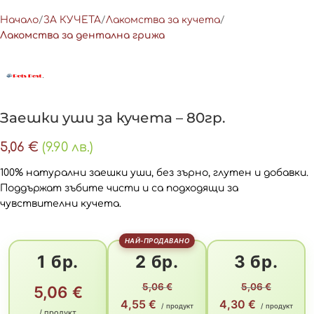
Начало
ЗА КУЧЕТА
Лакомства за кучета
Лакомства за дентална грижа
Заешки уши за кучета – 80гр.
5,06
€
(9.90 лв.)
100% натурални заешки уши, без зърно, глутен и добавки.
Поддържат зъбите чисти и са подходящи за
чувствителни кучета.
НАЙ-ПРОДАВАНО
1 бр.
2 бр.
3 бр.
5,06
€
5,06
€
5,06
€
4,55
€
4,30
€
/ продукт
/ продукт
/ продукт