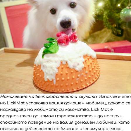
Намаляване на безпокойството и скуката:
Използването
на
LickiMat
успокоява вашия домашен любимец, докато се
наслаждава на любимото си лакомство.
LickiMat
е
предназначен да намали тревожността и да насърчи
спокойното поведение на вашия домашен любимец, като
насърчава действието на близане и стимулира езика.