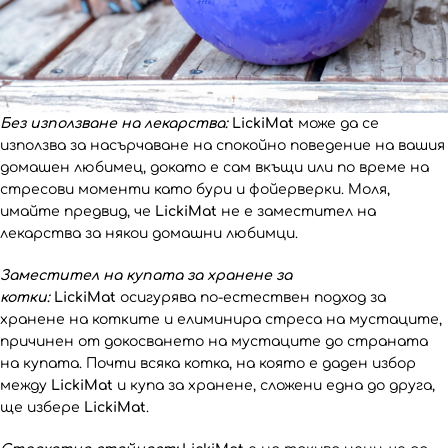
Без използване на лекарства:
LickiMat
може да се
използва за насърчаване на спокойно поведение на вашия
домашен любимец, докато е сам вкъщи или по време на
стресови моменти като бури и фойерверки. Моля,
имайте предвид, че
LickiMat
не е заместител на
лекарства за някои домашни любимци.
Заместител на купата за хранене за
котки:
LickiMat
осигурява по-естествен подход за
хранене на котките и елиминира стреса на мустаците,
причинен от докосването на мустаците до страната
на купата. Почти всяка котка, на която е даден избор
между
LickiMat
и купа за хранене, сложени една до друга,
ще избере
LickiMat
.