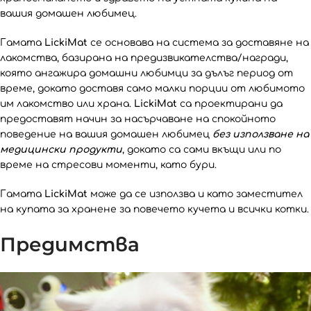
вашия домашен любимец.
Гамата
LickiMat
се основава на система за доставяне на
лакомства, базирана на предизвикателства/награди,
която ангажира домашни любимци за дълъг период от
време, докато доставя само малки порции от любимото
им лакомство или храна.
LickiMat
са проектирани да
предоставят начин за насърчаване на спокойното
поведение на вашия домашен любимец
без използване на
медицински продукти
, докато са сами вкъщи или по
време на стресови моменти, като бури.
Гамата
LickiMat
може да се използва и като заместител
на купата за хранене за повечето кучета и всички котки.
Предимства