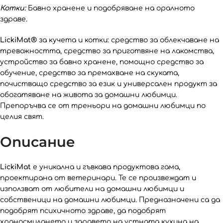
Котки:
Бавно хранене и подобряване на оралното
здраве.
LickiMat®
за кучета и котки: средство за облекчаване на
тревожността, средство за приготвяне на лакомства,
устройство за бавно хранене, помощно средство за
обучение, средство за премахване на скуката,
почистващо средство за език и универсален продукт за
обогатяване на живота за домашни любимци.
Препоръчва се от треньори на домашни любимци по
целия свят.
Описание
LickiMat
е уникална и гъвкава продуктова гама,
проектирана от ветеринари. Те се произвеждат и
използват от любители на домашни любимци и
собственици на домашни любимци. Предназначени са да
подобрят психичното здраве, да подобрят
храносмилането и здравето на устната кухина на