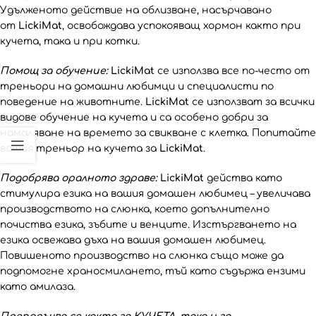
Удълженото действие на облизване, насърчавано
от
LickiMat
, освобождава успокояващ хормон както при
кучета, така и при котки.
Помощ за обучение:
LickiMat
се използва все по-често от
треньори на домашни любимци и специалисти по
поведение на животните.
LickiMat
се използват за всички
видове обучение на кучета и са особено добри за
намаляване на времето за свикване с клетка. Попитайте
вашия треньор на кучета за
LickiMat
.
Подобрява оралното здраве:
LickiMat
действа като
стимулира езика на вашия домашен любимец – увеличава
производството на слюнка, което допълнително
почиства езика, зъбите и венците. Изстъргването на
езика освежава дъха на вашия домашен любимец.
Повишеното производство на слюнка също може да
подпомогне храносмилането, тъй като съдържа ензими
като амилаза.