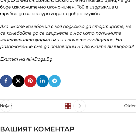
Страхотна стойност:
LickiMat
е на такива цени, че да
бъде изключително икономичен. Той е издръжлив и
трябва да ви осигури години добра служба.
Ако имате колебания с коя подложка да стартирате, не
се колебайте да се свържете с нас като попълните
контактната форма или ни пишете съобщение. На
разположение сме да отговорим на всичките ви въпроси!
Екипът на All4Dogs.Bg
Newer
Older
ВАШИЯТ КОМЕНТАР