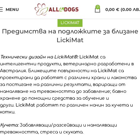
0
MENU
0,00
€
(0.00 ЛВ.
LICKIMAT
Предимства на подложките за близане
LickiMat
Технически дизайн на LickiMat®:
LickiMat
са
интелигентни продукти, ветеринарно разработени в
Австралия. Ближещите повърхности на
LickiMat
са
проектирани да работят с различни храни и лакомства
за постигане на различни резултати, вариращи от
намаляване на тревожността до забавление; бавно
хранене до помощни средства за обучение и
други.
LickiMat
работят по различен начин за кучета и
котки.
Кучета:
Забавляващи/разсейващи и намаляващи
тревожността, стреса и скуката.