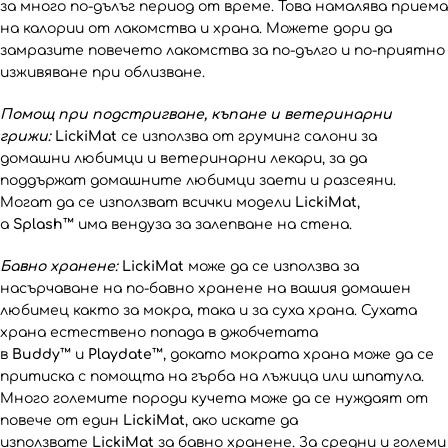
за много по-дълъг период от време. Това намалява приема
на калории от лакомства и храна. Можете дори да
замразите повечето лакомства за по-дълго и по-приятно
изживяване при облизване.
Помощ при подстригване, къпане и ветеринарни
грижи:
LickiMat
се използва от груминг салони за
домашни любимци и ветеринарни лекари, за да
поддържат домашните любимци заети и разсеяни.
Могат да се използват всички модели
LickiMat
,
а
Splash™
има вендуза за залепване на стена.
Бавно хранене:
LickiMat
може да се използва за
насърчаване на по-бавно хранене на вашия домашен
любимец както за мокра, така и за суха храна. Сухата
храна естествено попада в джобчетата
в
Buddy™
и
Playdate™
, докато мократа храна може да се
притиска с помощта на гърба на лъжица или шпатула.
Много големите породи кучета може да се нуждаят от
повече от един
LickiMat
, ако искате да
използвате
LickiMat
за бавно хранене. За средни и големи