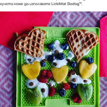
кучета може да използвате
LickiMat Slodog™
.