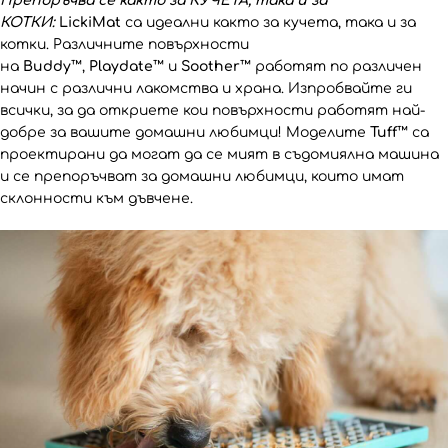
Препоръчва се както за КУЧЕТА, така и за
КОТКИ:
LickiMat
са идеални както за кучета, така и за
котки. Различните повърхности
на
Buddy™
,
Playdate™
и
Soother™
работят по различен
начин с различни лакомства и храна. Изпробвайте ги
всички, за да откриете кои повърхности работят най-
добре за вашите домашни любимци! Моделите
Tuff™
са
проектирани да могат да се мият в съдомиялна машина
и се препоръчват за домашни любимци, които имат
склонности към дъвчене.