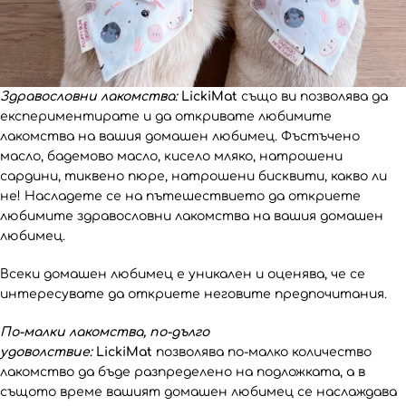
Здравословни лакомства:
LickiMat
също ви позволява да
експериментирате и да откривате любимите
лакомства на вашия домашен любимец. Фъстъчено
масло, бадемово масло, кисело мляко, натрошени
сардини, тиквено пюре, натрошени бисквити, какво ли
не! Насладете се на пътешествието да откриете
любимите здравословни лакомства на вашия домашен
любимец.
Всеки домашен любимец е уникален и оценява, че се
интересувате да откриете неговите предпочитания.
По-малки лакомства, по-дълго
удоволствие:
LickiMat
позволява по-малко количество
лакомство да бъде разпределено на подложката, а в
същото време вашият домашен любимец се наслаждава