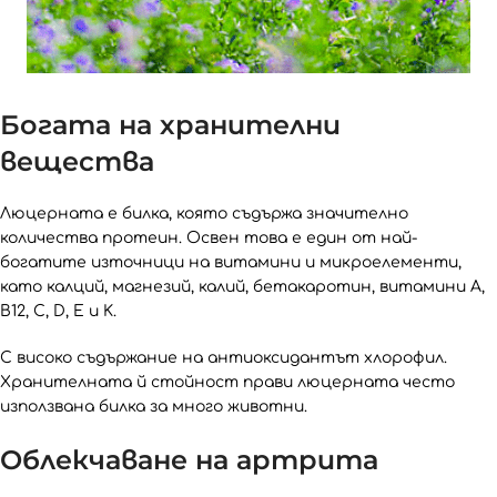
Богата на хранителни
вещества
Люцерната е билка, която съдържа значителнo
количества протеин. Освен това е един от най-
богатите източници на витамини и микроелементи,
като калций, магнезий, калий, бетакаротин, витамини A,
B12, C, D, E и K.
С високо съдържание на антиоксидантът хлорофил.
Хранителната й стойност прави люцерната често
използвана билка за много животни.
Облекчаване на артрита