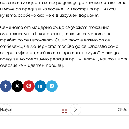
прясната люцерна може да доведе до колики при конете
и може да предизвика гадене или гастрит при някои
кучета, особено ако не е в изсушен вариант.
Семената от люцерна също съдържат токсична
аминокиселина L-канаванин, така че семената не
трябва да се използват. Също така е важно да се
отбележи, че люцерната трябва да се използва само
преди цъфтежа, тъй като в противен случай може да
предизвика алергична реакция при животни, които имат
алергия към цветен прашец.
Newer
Older