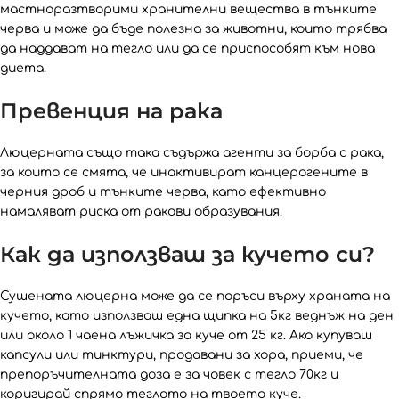
мастноразтворими хранителни вещества в тънките
черва и може да бъде полезна за животни, които трябва
да наддават на тегло или да се приспособят към нова
диета.
Превенция на рака
Люцерната също така съдържа агенти за борба с рака,
за които се смята, че инактивират канцерогените в
черния дроб и тънките черва, като ефективно
намаляват риска от ракови образувания.
Как да използваш за кучето си?
Сушената люцерна може да се поръси върху храната на
кучето, като използваш една щипка на 5кг веднъж на ден
или около 1 чаена лъжичка за куче от 25 кг. Ако купуваш
капсули или тинктури, продавани за хора, приеми, че
препоръчителната доза е за човек с тегло 70кг и
коригирай спрямо теглото на твоето куче.