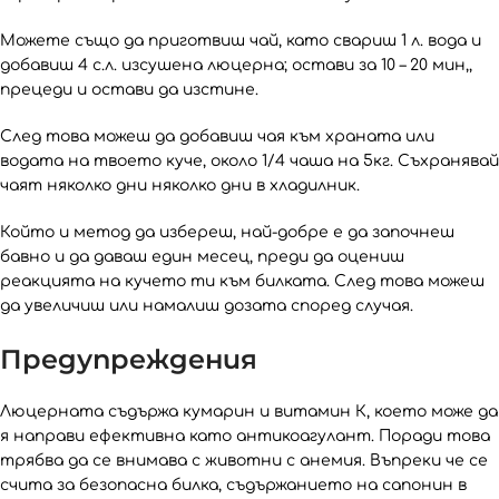
Можете също да приготвиш чай, като свариш 1 л. вода и
добавиш 4 с.л. изсушена люцерна; остави за 10 – 20 мин,,
прецеди и остави да изстине.
След това можеш да добавиш чая към храната или
водата на твоето куче, около 1/4 чаша на 5кг. Съхранявай
чаят няколко дни няколко дни в хладилник.
Който и метод да избереш, най-добре е да започнеш
бавно и да даваш един месец, преди да оцениш
реакцията на
кучето ти към билката. След това можеш
да увеличиш или намалиш дозата според случая.
Предупреждения
Люцерната съдържа кумарин и витамин К, което може да
я направи ефективна като антикоагулант. Поради това
трябва да се внимава с животни с анемия. Въпреки че се
счита за безопасна билка, съдържанието на сапонин в