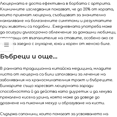
Люцерната е доста ефективна в борбата с артрита.
Клиничните изследвания показват, че до 20% от хората,
които приемат люцерна, съобщават за значително
намаляване на болезнените симптоми и резултатите
при животни са подобни . Ежедневната употреба може
да осигури дългосрочно облекчение за домашни любимци,
страдащи от възпалителие на ставите, особено ако се
прилага заедно с глухарче, юка и корен от женско биле.
Бъбреци и още…
В ранната традиционна китайска медицина, младите
листа от люцерна са били използвани за лечение на
заболявания на храносмилателния тракт и бъбреците.
Билкарите също харесват люцерната заради
способността й да действа като диуретик и да лекува
прекалено кисела урина, която може да доведе до
дразнене на пикочния мехур и образуване на кисти.
Съдържа сапонини, които помагат за усвояването на