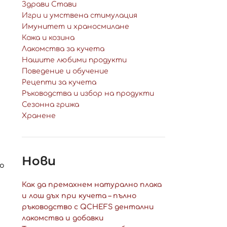
Здрави Стави
Игри и умствена стимулация
Имунитет и храносмилане
Кожа и козина
Лакомства за кучета
Нашите любими продукти
Поведение и обучение
Рецепти за кучета
Ръководства и избор на продукти
Сезонна грижа
Хранене
Нови
о
Как да премахнем натурално плака
и лош дъх при кучета – пълно
ръководство с QCHEFS дентални
лакомства и добавки