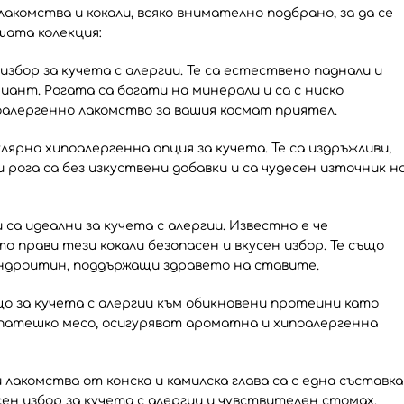
комства и кокали, всяко внимателно подбрано, за да се
шата колекция:
збор за кучета с алергии. Те са естествено паднали и
иант. Рогата са богати на минерали и са с ниско
оалергенно лакомство за вашия космат приятел.
улярна хипоалергенна опция за кучета. Те са издръжливи,
 рога са без изкуствени добавки и са чудесен източник н
са идеални за кучета с алергии. Известно е че
о прави тези кокали безопасен и вкусен избор. Те също
ондроитин, поддържащи здравето на ставите.
о за кучета с алергии към обикновени протеини като
патешко месо, осигуряват ароматна и хипоалергенна
лакомства от конска и камилска глава са с една съставка
ен избор за кучета с алергии и чувствителен стомах.