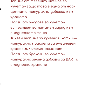
Топинг от телешко шкембе за
кучета – защо това е една от най-
и
ценните натурални добавки към
храната
Ползи от плодове за кучета –
естествен витаминен заряд към
ежедневното меню
Тиквен топинг за кучета и котки —
натурална подкрепа за ежедневен
храносмилателен комфорт
Ползи от броколи за кучета –
натурална зелена добавка за BARF и
ежедневно хранене
,