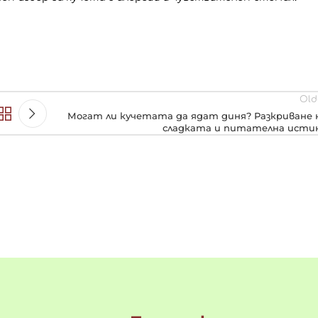
Old
Могат ли кучетата да ядат диня? Разкриване 
сладката и питателна исти