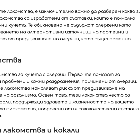
те лакомства, е изключително важно да разберем какво г
лакомства са изработени от съставки, които е по-малко
ни кучета. Те обикновено не съдържат алергени като
олзването на алтернативни източници на протеини и
ска от предизвикване на алергии, като същевременно
мства
ства за кучета с алергии. Първо, те помагат за
проблеми и кожни раздразнения, причинени от алергии.
те лакомства намаляват риска от предизвикване на
 на организма. Освен това, тези лакомства често са
ерали, поддържащи здравето и жизнеността на вашето
 с лакомства, направени от висококачествени съставки
.
 лакомства и кокали