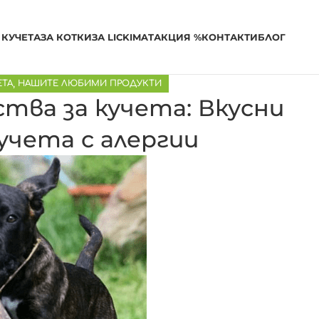
 КУЧЕТА
ЗА КОТКИ
ЗА LICKIMAT
АКЦИЯ %
КОНТАКТИ
БЛОГ
ЕТА
,
НАШИТЕ ЛЮБИМИ ПРОДУКТИ
тва за кучета: Вкусни
учета с алергии