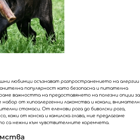
машни любимци осъзнават разпространението на алергии
начителна популярност като безопасна и питателна
раме важността на предоставянето на полезни опции за
 набор от хипоалергенни лакомства и кокали, внимателн
вителни стомаси. От еленови рога до биволски рога,
, кожи от конска и камилска глава, ние предлагаме
то са нежни към чувствителните коремчета.
омства