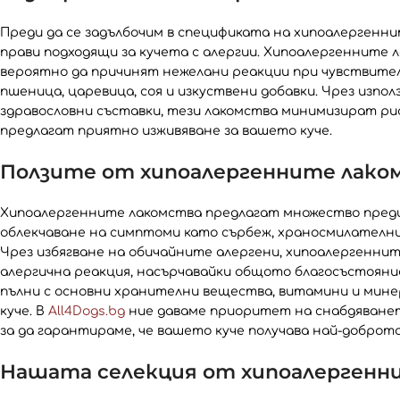
Преди да се задълбочим в спецификата на хипоалергенни
прави подходящи за кучета с алергии. Хипоалергенните 
вероятно да причинят нежелани реакции при чувствител
пшеница, царевица, соя и изкуствени добавки. Чрез изп
здравословни съставки, тези лакомства минимизират ри
предлагат приятно изживяване за вашето куче.
Ползите от хипоалергенните лако
Хипоалергенните лакомства предлагат множество предим
облекчаване на симптоми като сърбеж, храносмилателни 
Чрез избягване на обичайните алергени, хипоалергенни
алергична реакция, насърчавайки общото благосъстояние
пълни с основни хранителни вещества, витамини и мин
куче. В
All4Dogs.bg
ние даваме приоритет на снабдяването
за да гарантираме, че вашето куче получава най-доброто
Нашата селекция от хипоалергенни