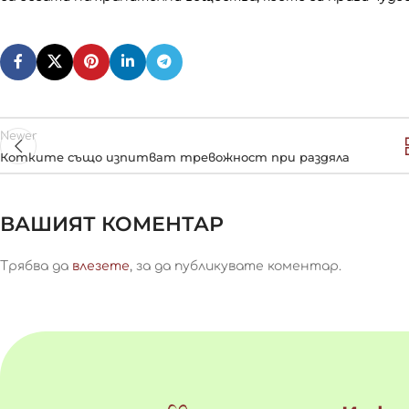
Newer
Котките също изпитват тревожност при раздяла
ВАШИЯТ КОМЕНТАР
Трябва да
влезете
, за да публикувате коментар.