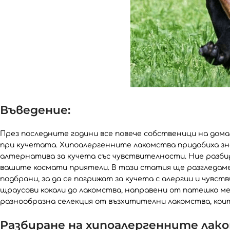
Въведение:
През последните години все повече собственици на до
при кучетата. Хипоалергенните лакомства придобиха з
алтернатива за кучета със чувствителности. Ние разби
вашите космати приятели. В тази статия ще разгледаме
подбрани, за да се погрижат за кучета с алергии и чувст
щраусови кокали до лакомства, направени от патешко месо
разнообразна селекция от възхитителни лакомства, кои
Разбиране на хипоалергенните лак