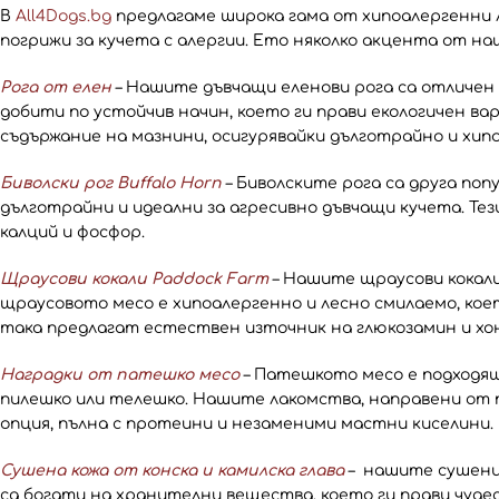
В
All4Dogs.bg
предлагаме широка гама от хипоалергенни ла
погрижи за кучета с алергии. Ето няколко акцента от на
Рога от елен
– Нашите дъвчащи еленови рога са отличен и
добити по устойчив начин, което ги прави екологичен вар
съдържание на мазнини, осигурявайки дълготрайно и хип
Биволски рог Buffalo Horn
– Биволските рога са друга поп
дълготрайни и идеални за агресивно дъвчащи кучета. Тези
калций и фосфор.
Щраусови кокали Paddock Farm
– Нашите щраусови кокали 
щраусовото месо е хипоалергенно и лесно смилаемо, коет
така предлагат естествен източник на глюкозамин и х
Наградки от патешко месо
– Патешкото месо е подходящ
пилешко или телешко. Нашите лакомства, направени от 
опция, пълна с протеини и незаменими мастни киселини.
Сушена кожа от конска и камилска глава
– нашите сушени 
са богати на хранителни вещества, което ги прави чудес