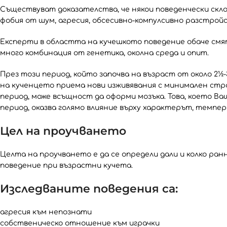
Съществуват доказателства, че някои поведенчески скл
фобия от шум, агресия, обсесивно-компулсивно разстрой
Експерти в областта на кучешкото поведение обаче смя
много комбинация от генетика, околна среда и опит.
През този период, който започва на възраст от около 2½-
на кученцето приема нови изживявания с минимален стра
период, може всъщност да оформи мозъка. Това, което Ва
период, оказва голямо влияние върху характерът, темпе
Цел на проучването
Целта на проучването е да се определи дали и колко ра
поведение при възрастни кучета.
Изследваните поведения са:
агресия към непознати
собственическо отношение към играчки