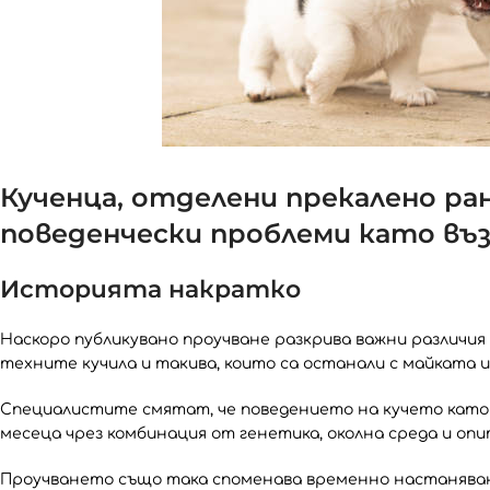
Кученца, отделени прекалено ра
поведенчески проблеми като въ
Историята накратко
Наскоро публикувано проучване разкрива важни различия
техните кучила и такива, които са останали с майката и
Специалистите смятат, че поведението на кучето като 
месеца чрез комбинация от генетика, околна среда и опи
Проучването също така споменава временно настаняване