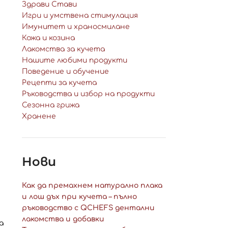
Здрави Стави
Игри и умствена стимулация
Имунитет и храносмилане
Кожа и козина
Лакомства за кучета
Нашите любими продукти
Поведение и обучение
Рецепти за кучета
Ръководства и избор на продукти
Сезонна грижа
Хранене
Нови
Как да премахнем натурално плака
и лош дъх при кучета – пълно
ръководство с QCHEFS дентални
лакомства и добавки
а