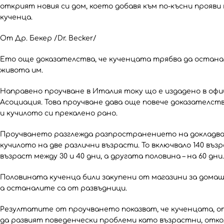
открият новия си дом, което добавя към по-късни прояв
кученца.
От Др. Бекер /Dr. Becker/
Ето още доказателства, че кученцата трябва да останат
живота им.
Направено проучване в Италия току що е издадено в о
Асоциация. Това проучване дава още повече доказателст
и кучилото си прекалено рано.
Проучването разглежда разпространението на докладва
кучилото на две различни възрасти. То включвало 140 въ
възраст между 30 и 40 дни, а другата половина – на 60 дни.
Половината кученца били закупени от магазини за домашн
а останалите са от развъдници.
Резултатите от проучването показват, че кученцата, от
да развият поведенчески проблеми като възрастни, отко