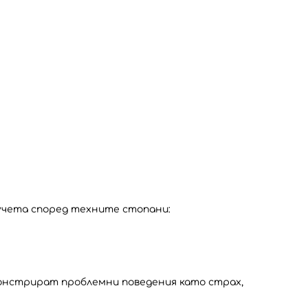
кучета според техните стопани:
онстрират проблемни поведения като страх,