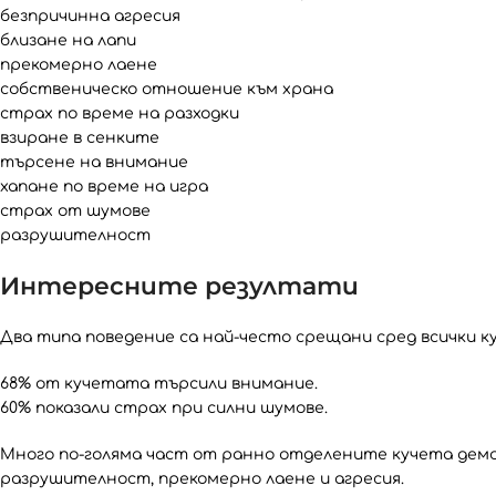
безпричинна агресия
близане на лапи
прекомерно лаене
собственическо отношение към храна
страх по време на разходки
взиране в сенките
търсене на внимание
хапане по време на игра
страх от шумове
разрушителност
Интересните резултати
Два типа поведение са най-често срещани сред всички 
68% от кучетата търсили внимание.
60% показали страх при силни шумове.
Много по-голяма част от ранно отделените кучета дем
разрушителност, прекомерно лаене и агресия.