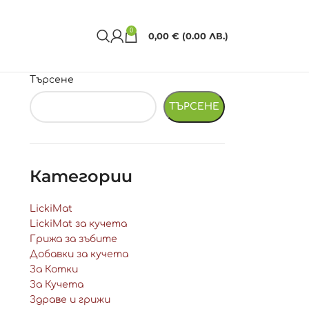
0
0,00
€
(0.00 ЛВ.)
Търсене
ТЪРСЕНЕ
Категории
LickiMat
LickiMat за кучета
Грижа за зъбите
Добавки за кучета
За Котки
За Кучета
Здраве и грижи