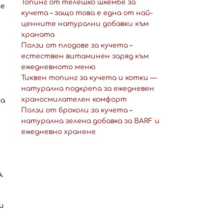
Топинг от телешко шкембе за
те
кучета – защо това е една от най-
ценните натурални добавки към
храната
Ползи от плодове за кучета –
естествен витаминен заряд към
ежедневното меню
Тиквен топинг за кучета и котки —
натурална подкрепа за ежедневен
храносмилателен комфорт
та
Ползи от броколи за кучета –
натурална зелена добавка за BARF и
ежедневно хранене
,
и