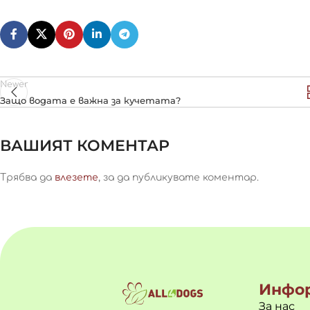
Newer
Защо водата е важна за кучетата?
ВАШИЯТ КОМЕНТАР
Трябва да
влезете
, за да публикувате коментар.
Инфо
За нас