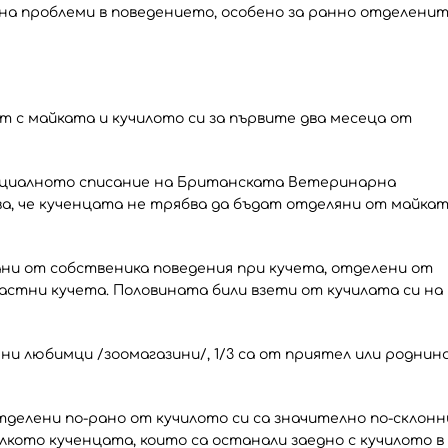
и на проблеми в поведението, особено за ранно отделени
 с майката и кучилото си за първите два месеца от
фициалното списание на Британската Ветеринарна
ва, че кученцата не трябва да бъдат отделяни от майка
ни от собственика поведения при кучета, отделени от
зрастни кучета. Половината били взети от кучилата си на
и любимци /зоомагазини/, 1/3 са от приятел или роднина
делени по-рано от кучилото си са значително по-склонн
лкото кученцата, които са останали заедно с кучилото в