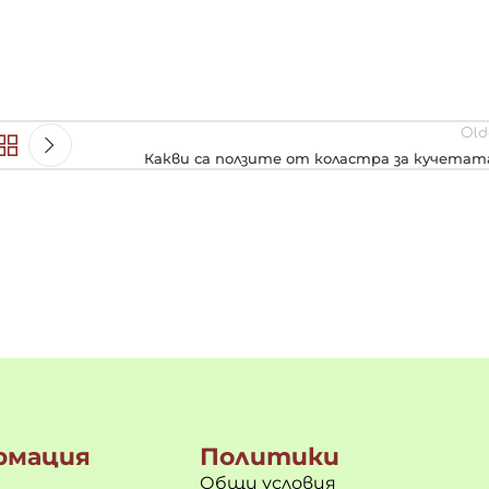
Old
Какви са ползите от коластра за кучетат
рмация
Политики
Общи условия