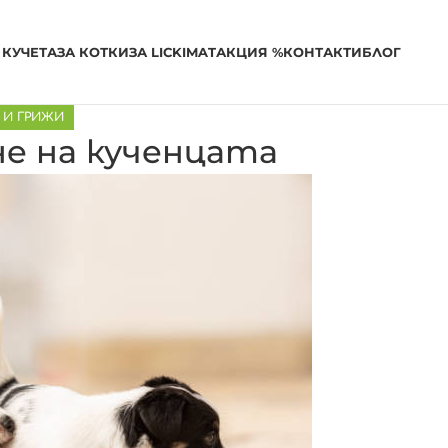
 КУЧЕТА
ЗА КОТКИ
ЗА LICKIMAT
АКЦИЯ %
КОНТАКТИ
БЛОГ
 И ГРИЖИ
е на кученцата