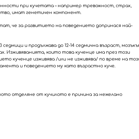
онности при кучетата – например тревожност, страх,
ство, имат генетичен компонент.
тат, че за развитието на поведението допринася най-
3 седмици и продължава до 12-14 седмична възраст, мозък
х. Изживяванията, които това кученце има през този
шето кученце изживява /или не изживява/ по време на тоз
рамента и поведението му като възрастно куче.
нното отделяне от кучилото е причина за нежелано