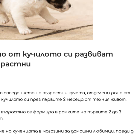
но от кучилото си развиват
зрастни
 в поведението на възрастни кучета, отделени рано от
 кучилото си през първите 2 месеца от техния живот.
възрастно се формира в рамките на първите 2 до 3
т.
 на кученцата в магазини за домашни любимци, преди д