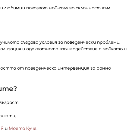
и любимци показват най-голяма склонност към
училото създава условия за поведенчески проблеми.
ализация и адекватното взаимодействие с майката и
остта от поведенческа интервенция за ранно
тите?
възраст.
приюти.
tЯ
и
Моето Куче
.