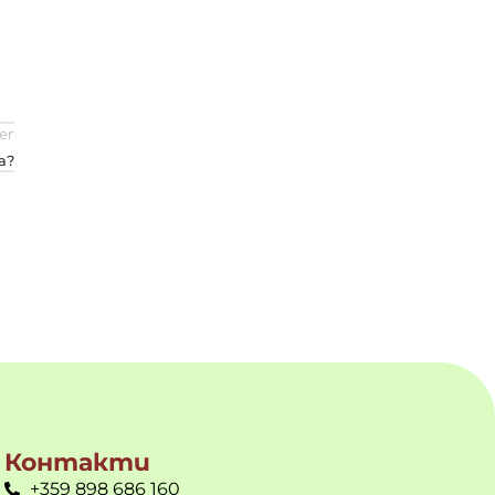
er
а?
Контакти
+359 898 686 160