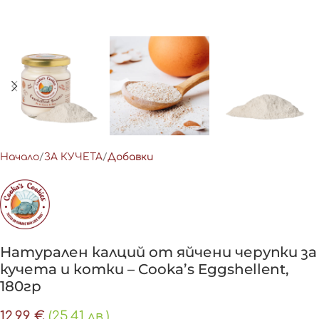
Начало
ЗА КУЧЕТА
Добавки
Натурален калций от яйчени черупки за
кучета и котки – Cooka’s Eggshellent,
180гр
12,99
€
(25.41 лв.)