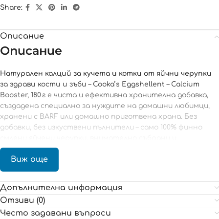
Share:
Описание
Описание
Натурален калций за кучета и котки от яйчни черупки
за здрави кости и зъби – Cooka’s Eggshellent – Calcium
Booster, 180 г
е чиста и ефективна хранителна добавка,
създадена специално за нуждите на домашни любимци,
хранени с BARF или домашно приготвена храна. Без
добавки, без изкуствени пълнители – само 100% финно
смлени яйчени черупки, внимателно събрани и
обработени, за да бъдат безопасни и с висока
Виж още
усвояемост от организма на вашето куче или коте.
Защо да изберете натуралния
Допълнителна информация
калций от яйчени черупки?
Отзиви (0)
Често задавани въпроси