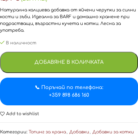
Натурална калциева добавка от яйчени черупки за силни
кости и зъби. Идеална за BARF и домашно хранене при
подрастващи, възрастни кучета и котки. Лесна за
употреба.
В наличност
ДОБАВЯНЕ В КОЛИЧКАТА
📞 Поръчай по телефона:
+359 898 686 160
Add to wishlist
Категории:
Топинг за храна
,
Добавки
,
Добавки за котки