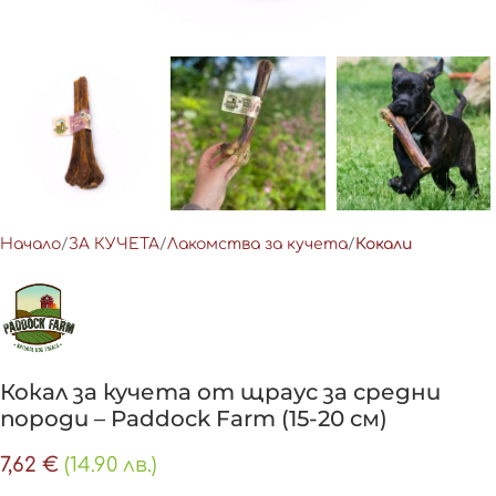
Начало
ЗА КУЧЕТА
Лакомства за кучета
Кокали
Кокал за кучета от щраус за средни
породи – Paddock Farm (15-20 см)
7,62
€
(14.90 лв.)