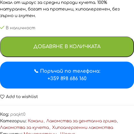
Кокал от щраус за средни породи кучета. 100%
натурален, богат на протеини, хипоалергенен, без
зърно и глутен.
В наличност
ДОБАВЯНЕ В КОЛИЧКАТА
📞 Поръчай по телефона:
+359 898 686 160
Add to wishlist
Код:
paqkt0
Категории:
Кокали
,
Лакомства за дентална грижа
,
Лакомства за кучета
,
Хипоалергенни лакомства