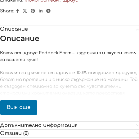
Етикети:
Монопротеин
,
Щраус
Share:
Описание
Описание
Кокал от щраус Paddock Farm – издръжлив и вкусен кокал
за вашето куче!
Кокалът за дъвчене от щраус е 100% натурален продукт,
богат на протеини и с ниско съдържание на мазнини. Той
е създаден специално за кучета със чувствителни
стомаси или хранителни алергии, като предоставя
хипоалергенно решение за дълготрайно удоволствие.
Виж още
Характеристики:
Допълнителна информация
Дълготраен продукт:
Изключително издръжлив,
осигурява часове забавление.
Отзиви (0)