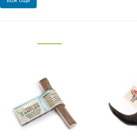
Виж още
Основни предимства:
100% human-grade съставки
Хрупкава глава от прясна пуйка
Пръчка от 100% дехидратирана кожа от треска
Омега бустер
Подпомага здравата кожа
Поддържа лъскава козина
Ръчно изработена
Естествено консервирана с розмарин
Поръсена с розово и червено цвекло
Ако търсите оригинална, протеинова и функционална нагр