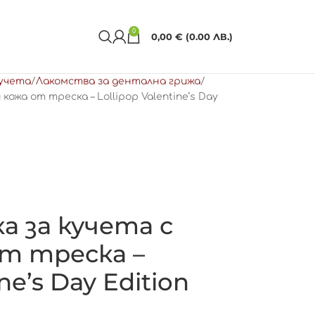
0
0,00
€
(0.00 ЛВ.)
кучета
Лакомства за дентална грижа
 кожа от треска – Lollipop Valentine’s Day
а за кучета с
от треска –
ne’s Day Edition