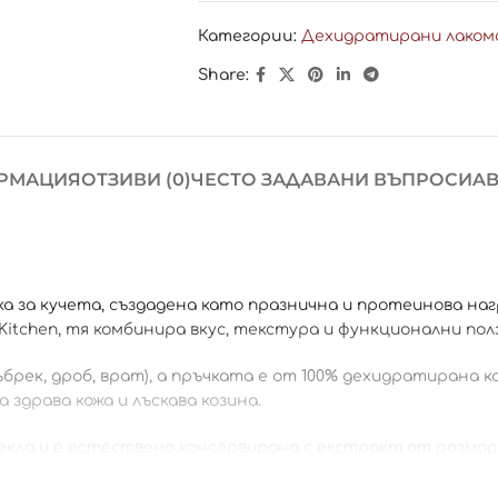
Категории:
Дехидратирани лаком
Share:
РМАЦИЯ
ОТЗИВИ (0)
ЧЕСТО ЗАДАВАНИ ВЪПРОСИ
AB
ка за кучета, създадена като празнична и протеинова на
Kitchen, тя комбинира вкус, текстура и функционални полз
ъбрек, дроб, врат), а пръчката е от 100% дехидратирана 
здрава кожа и лъскава козина.
 цвекло и е естествено консервирана с екстракт от розма
ъчките могат да варират по размер, форма и цвят.