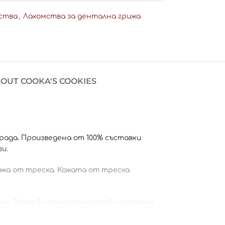
ства
,
Лакомства за дентална грижа
OUT COOKA'S COOKIES
града. Произведена от 100% съставки
и.
кожа от треска. Кожата от треска
рин. Всяка близалка тежи приблизително