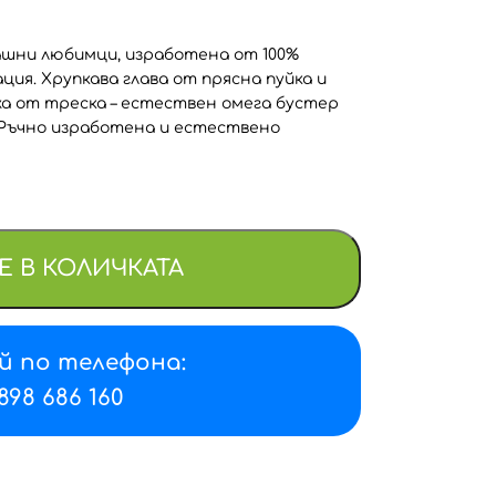
ашни любимци, изработена от 100%
ция. Хрупкава глава от прясна пуйка и
жа от треска – естествен омега бустер
. Ръчно изработена и естествено
Е В КОЛИЧКАТА
й по телефона:
898 686 160