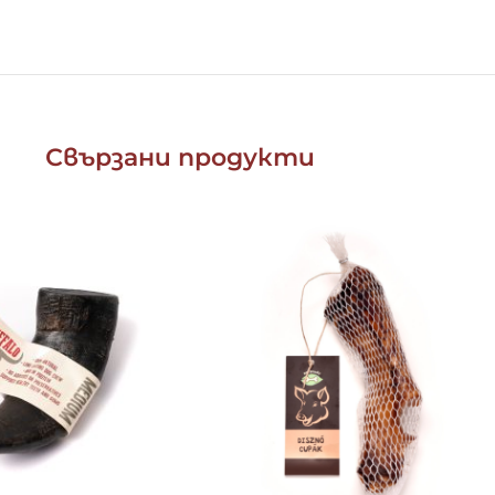
Свързани продукти
ада за специален повод, тази розова близалка съчетава 