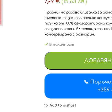
7,99
€
(15.63 лв.)
Празнична розова близалка за дом
съставки годни за човешка консума
пръчка от 100% дехидратирана ко
за здрава кожа и блестяща козина
консервирана с розмарин.
В наличност
ДОБАВЯН
📞 Поръча
+359 
Add to wishlist