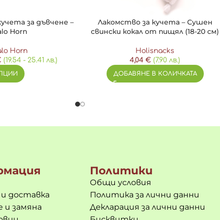
кучета за дъвчене –
Лакомство за кучета – Сушен
alo Horn
свински кокал от пищял (18-20 см)
alo Horn
Holisnacks
, врат (25%), овес, моркови, ленено семе, екстракт от розм
€
(19.54 - 25.41 лв.)
4,04
€
(7.90 лв.)
ПЦИИ
ДОБАВЯНЕ В КОЛИЧКАТА
епел 4.2%, сурови влакнини 0.95%, влага 7%.
рмация
Политики
Общи условия
 и доставка
Политика за лични данни
 и замяна
Декларация за лични данни
овци
Бисквитки