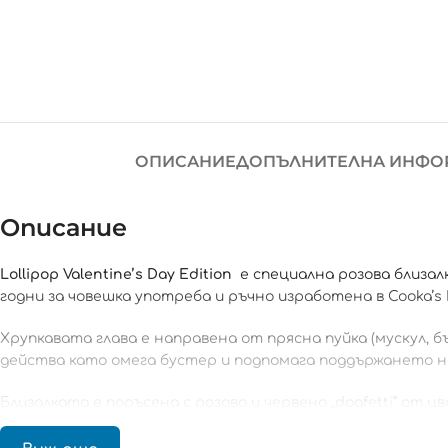
ОПИСАНИЕ
ДОПЪЛНИТЕЛНА ИНФО
Описание
Lollipop Valentine’s Day Edition
е специална розова близал
годни за човешка употреба и ръчно изработена в Cooka’s 
Хрупкавата глава е направена от прясна пуйка (мускул, б
действа като омега бустер и подпомага поддържането на 
Близалката е поръсена с розово и червено „dogfetti“ от
30–50 г. Поради естествения произход на съставките, пр