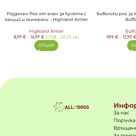
ефектна форма.
Разделен Рог от елен за кучета с
Биволски рог за 
Състав:
калций и минерали – Highland Antler
Buff
Highland Antler
Buff
Кожа от треска (50%), прясна пуйка – мускул, бъбрек, дроб
8,99
€
–
16,99
€
(17.58 - 33.23 лв.)
9,99
€
–
12,99
ОПЦИИ
О
Аналитичен състав:
Суров протеин 63%, сурови мазнини и масла 6.15%, сурова п
Инфо
За нас
Поръчка
Връщане
За търг