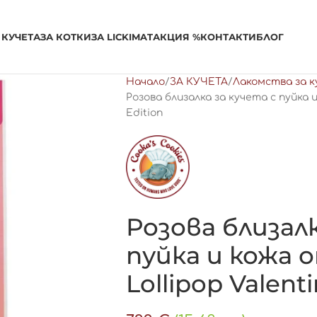
 КУЧЕТА
ЗА КОТКИ
ЗА LICKIMAT
АКЦИЯ %
КОНТАКТИ
БЛОГ
Начало
ЗА КУЧЕТА
Лакомства за 
Розова близалка за кучета с пуйка и
Edition
Розова близалк
пуйка и кожа 
Lollipop Valenti