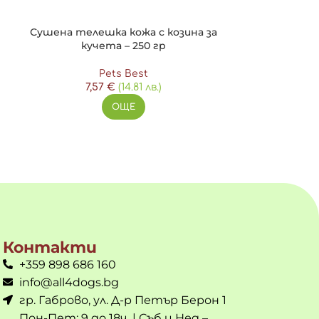
Сушена телешка кожа с козина за
7,6
кучета – 250 гр
Pets Best
арин, цвекло на прах.
7,57
€
(14.81 лв.)
ОЩЕ
Контакти
+359 898 686 160
info@all4dogs.bg
гр. Габрово, ул. Д-р Петър Берон 1
Пон-Пет: 9 до 18ч. | Съб и Нед –