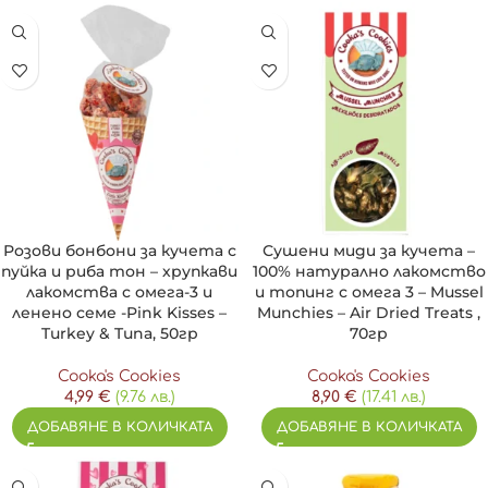
Розови бонбони за кучета с
Сушени миди за кучета –
пуйка и риба тон – хрупкави
100% натурално лакомство
лакомства с омега-3 и
и топинг с омега 3 – Mussel
ленено семе -Pink Kisses –
Munchies – Air Dried Treats ,
Turkey & Tuna, 50гр
70гр
Cooka's Cookies
Cooka's Cookies
4,99
€
(9.76 лв.)
8,90
€
(17.41 лв.)
ДОБАВЯНЕ В КОЛИЧКАТА
ДОБАВЯНЕ В КОЛИЧКАТА