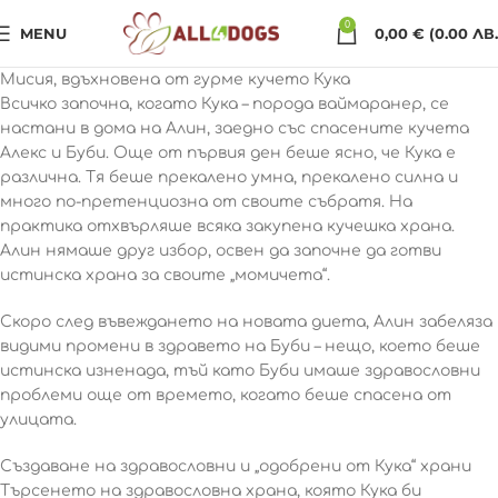
0
MENU
0,00
€
(0.00 ЛВ.
Мисия, вдъхновена от гурме кучето Кука
Всичко започна, когато Кука – порода ваймаранер, се
настани в дома на Алин, заедно със спасените кучета
Алекс и Буби. Още от първия ден беше ясно, че Кука е
различна. Тя беше прекалено умна, прекалено силна и
много по-претенциозна от своите събратя. На
практика отхвърляше всяка закупена кучешка храна.
Алин нямаше друг избор, освен да започне да готви
истинска храна за своите „момичета“.
Скоро след въвеждането на новата диета, Алин забеляза
видими промени в здравето на Буби – нещо, което беше
истинска изненада, тъй като Буби имаше здравословни
проблеми още от времето, когато беше спасена от
улицата.
Създаване на здравословни и „одобрени от Кука“ храни
Търсенето на здравословна храна, която Кука би