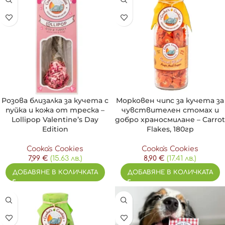
Розова близалка за кучета с
Морковен чипс за кучета за
пуйка и кожа от треска –
чувствителен стомах и
Lollipop Valentine’s Day
добро храносмилане – Carrot
Edition
Flakes, 180гр
Cooka's Cookies
Cooka's Cookies
7,99
€
(15.63 лв.)
8,90
€
(17.41 лв.)
ДОБАВЯНЕ В КОЛИЧКАТА
ДОБАВЯНЕ В КОЛИЧКАТА