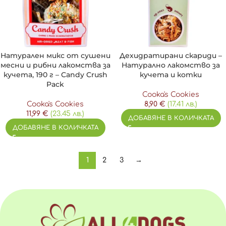
Натурален микс от сушени
Дехидратирани скариди –
месни и рибни лакомства за
Натурално лакомство за
кучета, 190 г – Candy Crush
кучета и котки
Pack
Cooka's Cookies
Cooka's Cookies
8,90
€
(17.41 лв.)
11,99
€
(23.45 лв.)
ДОБАВЯНЕ В КОЛИЧКАТА
ДОБАВЯНЕ В КОЛИЧКАТА
1
2
3
→