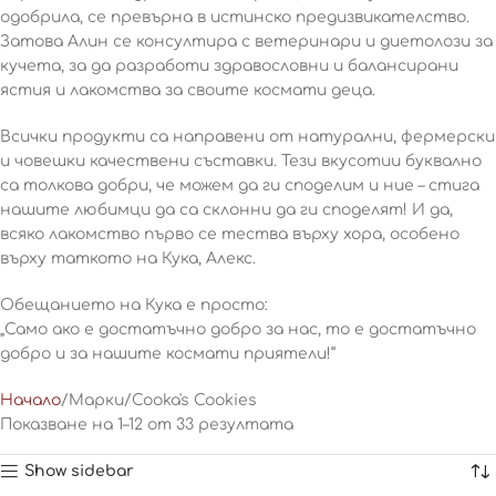
одобрила, се превърна в истинско предизвикателство.
Затова Алин се консултира с ветеринари и диетолози за
кучета, за да разработи здравословни и балансирани
ястия и лакомства за своите космати деца.
Всички продукти са направени от натурални, фермерски
и човешки качествени съставки. Тези вкусотии буквално
са толкова добри, че можем да ги споделим и ние – стига
нашите любимци да са склонни да ги споделят! И да,
всяко лакомство първо се тества върху хора, особено
върху таткото на Кука, Алекс.
Обещанието на Кука е просто:
„Само ако е достатъчно добро за нас, то е достатъчно
добро и за нашите космати приятели!“
Начало
Марки
Cooka's Cookies
Показване на 1–12 от 33 резултата
Show sidebar