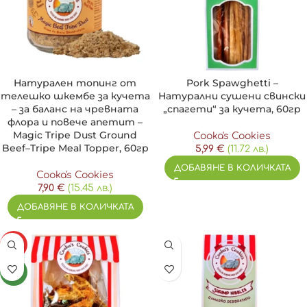
Натурален топинг от
Pork Spawghetti –
телешко шкембе за кучета
Натурални сушени свински
– за баланс на чревната
„спагети“ за кучета, 60гр
флора и повече апетит –
Magic Tripe Dust Ground
Cooka's Cookies
Beef–Tripe Meal Topper, 60гр
5,99
€
(11.72 лв.)
ДОБАВЯНЕ В КОЛИЧКАТА
Cooka's Cookies
7,90
€
(15.45 лв.)
ДОБАВЯНЕ В КОЛИЧКАТА
HOT
NEW