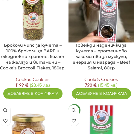
Броколи чипс за кучета –
Говежди наденички за
100% броколи за BARF и
кучета – протеиново
ежедневно хранене, богат
лакомство за мускули,
на желязо и витамини –
енергия и награда – Beef
Cooka’s Broccoli Flakes, 180гр.
Salami, 80гр
Cooka's Cookies
Cooka's Cookies
11,99
€
(23.45 лв.)
7,90
€
(15.45 лв.)
ДОБАВЯНЕ В КОЛИЧКАТА
ДОБАВЯНЕ В КОЛИЧКАТА
NEW