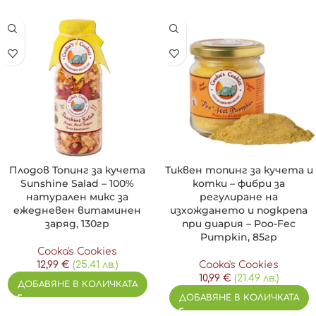
Плодов Топинг за кучета
Тиквен топинг за кучета и
Sunshine Salad – 100%
котки – фибри за
натурален микс за
регулиране на
ежедневен витаминен
изхождането и подкрепа
заряд, 130гр
при диария – Poo-Fec
Pumpkin, 85гр
Cooka's Cookies
12,99
€
(25.41 лв.)
Cooka's Cookies
10,99
€
(21.49 лв.)
ДОБАВЯНЕ В КОЛИЧКАТА
ДОБАВЯНЕ В КОЛИЧКАТА