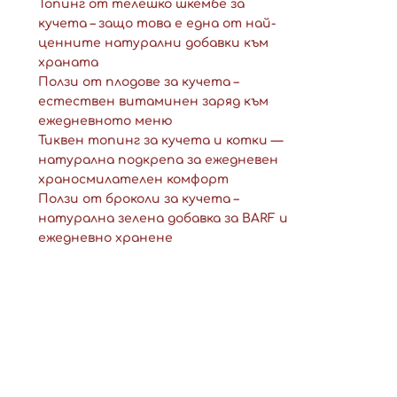
Топинг от телешко шкембе за
кучета – защо това е една от най-
ценните натурални добавки към
храната
Ползи от плодове за кучета –
естествен витаминен заряд към
ежедневното меню
Тиквен топинг за кучета и котки —
натурална подкрепа за ежедневен
храносмилателен комфорт
Ползи от броколи за кучета –
натурална зелена добавка за BARF и
ежедневно хранене