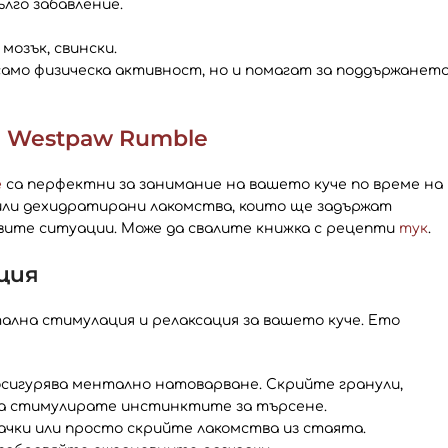
ълго забавление.
мозък, свински.
 само физическа активност, но и помагат за поддържанет
и
Westpaw Rumble
e
са перфектни за занимание на вашето куче по време на
 или дехидратирани лакомства, които ще задържат
вите ситуации. Може да свалите книжка с рецепти
тук
.
ция
ална стимулация и релаксация за вашето куче. Ето
 осигурява ментално натоварване. Скрийте гранули,
да стимулирате инстинктите за търсене.
чки или просто скрийте лакомства из стаята.