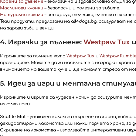
Корени за дъвчене
– екологична и здравословна опция за д
Маслинови клонки
– безопасни и полезни за зъбите.
Натурални кокали
– от щраус, телешки, еленски с костен 
Тези продукти, предлагани на
all4dogs.bg
, осигуряват не
на здрави зъби и венци.
4. Играчки за пълнене:
Westpaw Tux
Играчките за пълнене като
Westpaw Tux
и
Westpaw Rumbl
празниците. Можете да ги напълните с наградки, храна
вниманието на вашето куче и ще намалят стреса от но
5. Идеи за игри и ментална стимула
Играчките и игрите са чудесен начин да осигурите мент
няколко идеи:
Snuffle Mat
– уникален килим за търсене на храна, който
дехидратирани лакомства или малки парчета храна, за 
Скриване на лакомства
– използвайте интерактивни игра