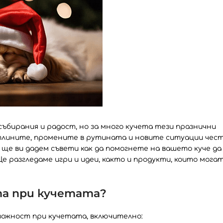
събирания и радост, но за много кучета тези празнични
тлините, промените в рутината и новите ситуации чес
ще ви дадем съвети как да помогнете на вашето куче да
Ще разгледаме игри и идеи, както и продукти, които мога
та при кучетата?
вожност при кучетата, включително: