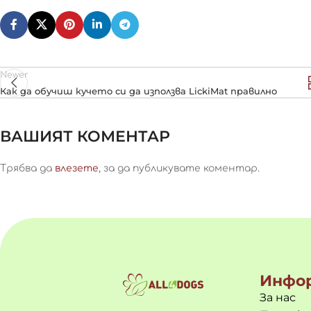
Newer
Как да обучиш кучето си да използва LickiMat правилно
ВАШИЯТ КОМЕНТАР
Трябва да
влезете
, за да публикувате коментар.
Инфо
За нас