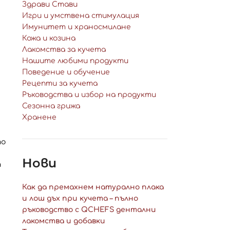
Здрави Стави
Игри и умствена стимулация
Имунитет и храносмилане
Кожа и козина
Лакомства за кучета
Нашите любими продукти
Поведение и обучение
Рецепти за кучета
Ръководства и избор на продукти
Сезонна грижа
Хранене
то
Нови
т
Как да премахнем натурално плака
и лош дъх при кучета – пълно
ръководство с QCHEFS дентални
лакомства и добавки