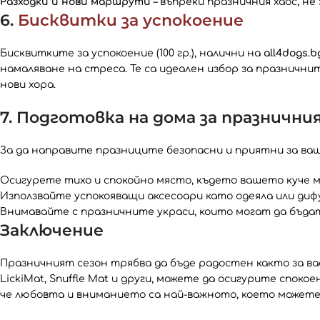
Разходки и нови маршрути
– въпреки празничния хаос, н
6.
Бисквитки за успокоение
Бисквитките за успокоение (100 гр.), налични на
all4dogs.b
намаляване на стреса. Те са идеален избор за празнични
нови хора.
7. Подготовка на дома за празнични
За да направите празниците безопасни и приятни за ваш
Осигурете тихо и спокойно място, където вашето куче м
Използвайте успокояващи аксесоари като одеяла или диф
Внимавайте с празничните украси, които могат да бъдат
Заключение
Празничният сезон трябва да бъде радостен както за ва
LickiMat, Snuffle Mat и други, можете да осигурите спо
че любовта и вниманието са най-важното, което можете 