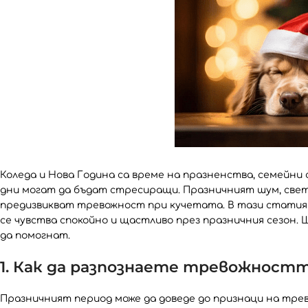
Коледа и Нова Година са време на празненства, семейни 
дни могат да бъдат стресиращи. Празничният шум, све
предизвикват тревожност при кучетата. В тази статия 
се чувства спокойно и щастливо през празничния сезон. 
да помогнат.
1. Как да разпознаете тревожност
Празничният период може да доведе до признаци на тре