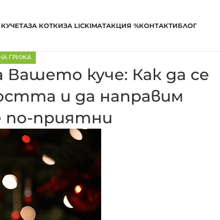
 КУЧЕТА
ЗА КОТКИ
ЗА LICKIMAT
АКЦИЯ %
КОНТАКТИ
БЛОГ
НА ГРИЖА
а Вашето куче: Как да се
остта и да направим
 по-приятни