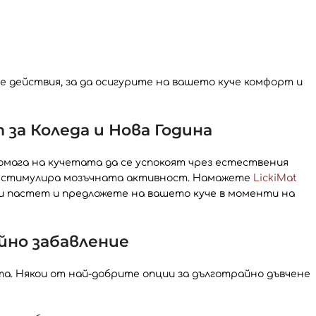
 действия, за да осигурите на вашето куче комфорт и
за Коледа и Нова Година
помага на кучетата да се успокоят чрез естествения
о и стимулира мозъчната активност. Намажете
LickiMat
или пастет и предложете на вашето куче в моменти на
йно забавление
та. Някои от най-добрите опции за дълготрайно дъвчене