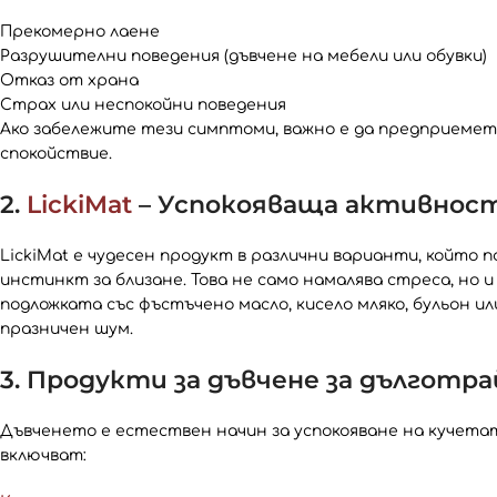
Прекомерно лаене
Разрушителни поведения (дъвчене на мебели или обувки)
Отказ от храна
Страх или неспокойни поведения
Ако забележите тези симптоми, важно е да предприемете
спокойствие.
2.
LickiMat
– Успокояваща активност 
LickiMat е чудесен продукт в различни варианти, който 
инстинкт за близане. Това не само намалява стреса, н
подложката със фъстъчено масло, кисело мляко, бульон 
празничен шум.
3. Продукти за дъвчене за дълготра
Дъвченето е естествен начин за успокояване на кучета
включват: