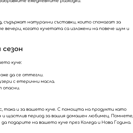
е забравяйте ежедневните разходки.
g
, съдържат натурални съставки, които спомагат за
те вечери, когато кучетата са изложени на повече шум и
я сезон
ето куче:
оже да се оттегли.
узери с етерични масла.
 опасни.
с, така и за вашето куче. С помощта на продукти като
коен и щастлив период за вашия домашен любимец. Помнете
да подарите на вашето куче през Коледа и Нова Година.