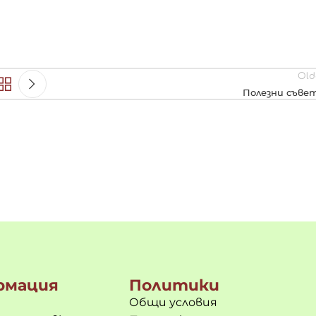
Old
Полезни съве
рмация
Политики
Общи условия