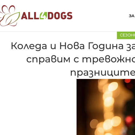
ЗА
СЕЗОН
Коледа и Нова Година з
справим с тревожн
празниците