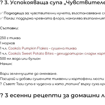
? 3. Успокояваща супа „Чувствител
✅
Подходяща за:
чувствителни кучета, възстановяване с
✅
Ползи:
поддържа чревната флора, намалява възпаления
Съставки:
250 г тиква
1 морков
1 ч.л.
Cooka’s Pumpkin Flakes – сушена тиква
1 ч.л.
Cooka’s Sweet Potato Bites – дехидратиран сладък ка
500 мл вода или бульон
Начин:
Вари зеленчуците до омекване.
Пасирай и добави сушените тиквени и картофени люспи з
?
Съвет:
Тази супа е чудесна и като „топинг“ върху суха хр
? 3 есенни рецепти за домашни л