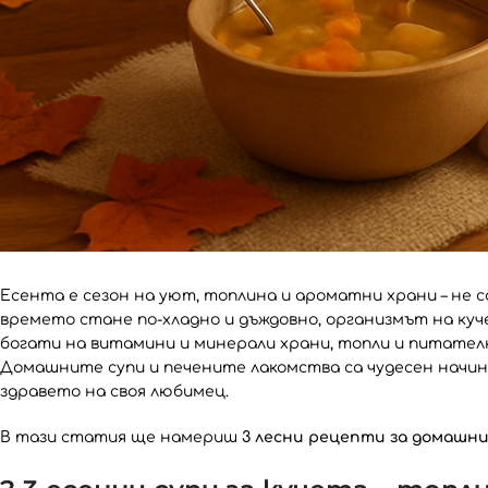
Есента е сезон на уют, топлина и ароматни храни – не с
времето стане по-хладно и дъждовно, организмът на куч
богати на витамини и минерали храни, топли и питателн
Домашните супи и печените лакомства са чудесен начин
здравето на своя любимец.
В тази статия ще намериш
3 лесни рецепти за домашни