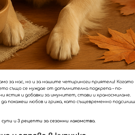
амо за нас, но и за нашите четириноги приятели! Когато
ето също се нуждае от допълнителна подкрепа – по-
и ястия и добавки за имунитет, стави и храносмилане.
 да покажеш любов и грижа, като същевременно подсилиш
 супи
и
3 рецепти за сезонни лакомства
.