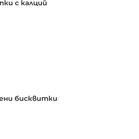
апки с калций
офени бисквитки