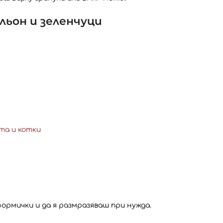
ульон и зеленчуци
та и котки
ормички и да я размразяваш при нужда.