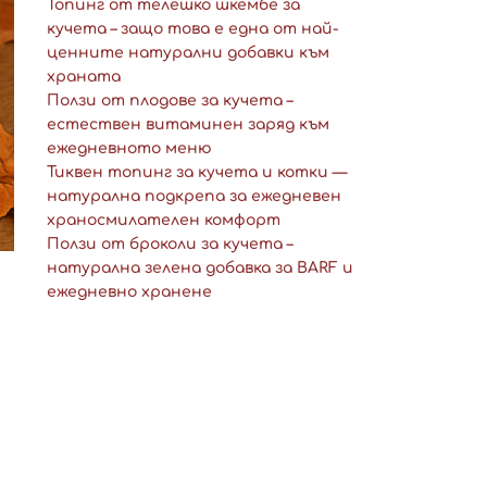
Топинг от телешко шкембе за
кучета – защо това е една от най-
ценните натурални добавки към
храната
Ползи от плодове за кучета –
естествен витаминен заряд към
ежедневното меню
Тиквен топинг за кучета и котки —
натурална подкрепа за ежедневен
храносмилателен комфорт
Ползи от броколи за кучета –
натурална зелена добавка за BARF и
ежедневно хранене