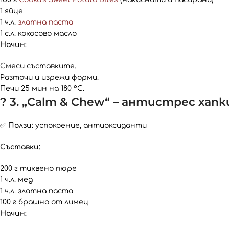
1 яйце
1 ч.л.
златна паста
1 с.л. кокосово масло
Начин:
Смеси съставките.
Разточи и изрежи форми.
Печи 25 мин на 180 °С.
? 3. „Calm & Chew“ – антистрес хапк
✅
Ползи:
успокоение, антиоксиданти
Съставки:
200 г тиквено пюре
1 ч.л. мед
1 ч.л. златна паста
100 г брашно от лимец
Начин: