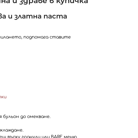
ина и здраве в купичка
ва и златна паста
милането, подпомага ставите
тки
я бульон до омекване.
охлаждане.
еш върху гранули или BARF меню.