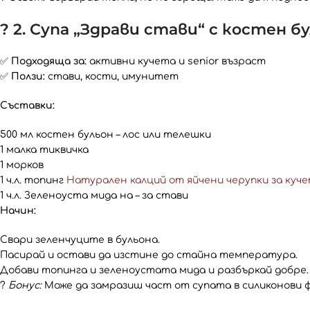
? 2. Супа „Здрави стави“ с костен б
✅
Подходяща за:
активни кучета и senior възраст
✅
Ползи:
стави, кости, имунитет
Съставки:
500 мл костен бульон – лос или телешки
1 малка тиквичка
1 морков
1 ч.л. топинг
Натурален калций от яйчени черупки за куче
1 ч.л. Зеленоуста мида на – за стави
Начин:
Свари зеленчуците в бульона.
Пасирай и остави да изстине до стайна температура.
Добави топинга и зеленоустата мида и разбъркай добре.
?
Бонус:
Може да замразиш част от супата в силиконови ф