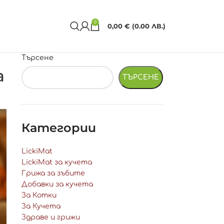
0
0,00
€
(0.00 ЛВ.)
Търсене
а
ТЪРСЕНЕ
Категории
LickiMat
LickiMat за кучета
Грижа за зъбите
Добавки за кучета
За Котки
За Кучета
Здраве и грижи