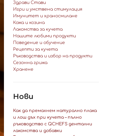
Здрави Стави
Игри и умствена стимулация
Имунитет и храносмилане
Кожа и козина
Лакомства за кучета
Нашите любими продукти
Поведение и обучение
Рецепти за кучета
Ръководства и избор на продукти
Сезонна грижа
Хранене
Нови
Как да премахнем натурално плака
и лош дъх при кучета – пълно
ръководство с QCHEFS дентални
лакомства и добавки