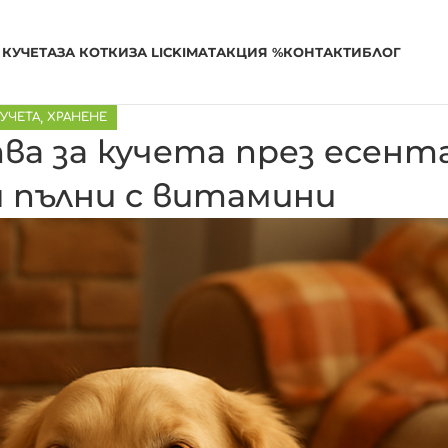
 КУЧЕТА
ЗА КОТКИ
ЗА LICKIMAT
АКЦИЯ %
КОНТАКТИ
БЛОГ
КУЧЕТА
,
ХРАНЕНЕ
ва за кучета през есент
 и пълни с витамини