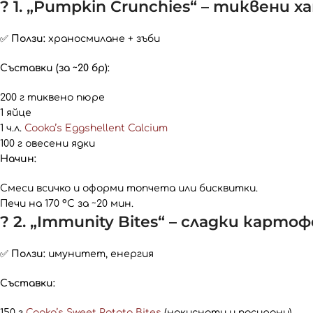
? 1. „Pumpkin Crunchies“ – тиквени х
✅
Ползи:
храносмилане + зъби
Съставки (за ~20 бр):
200 г тиквено пюре
1 яйце
1 ч.л.
Cooka’s Eggshellent Calcium
100 г овесени ядки
Начин:
Смеси всичко и оформи топчета или бисквитки.
Печи на 170 °С за ~20 мин.
? 2. „Immunity Bites“ – сладки карт
✅
Ползи:
имунитет, енергия
Съставки:
150 г
Cooka’s Sweet Potato Bites
(накиснати и пасирани)