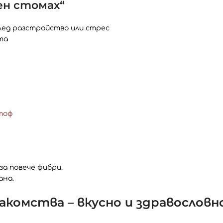
ен стомах“
лед разстройство или стрес
та
ртоф
а повече фибри.
ана.
акомства – вкусно и здравословн