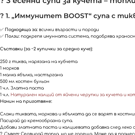
? 3 есенни супи за кучета – топл
? 1. „Иммунитет BOOST“ супа с тик
✅
Подходяща за:
всички възрасти и породи
✅
Ползи:
подкрепя имунната система, подобрява хранос
Съставки (за ~2 купички за средно куче):
250 г тиква, нарязана на кубчета
1 морков
1 малка ябълка, настъргана
500 мл костен бульон
1 ч.л. Златна паста
1 ч.л.
Натурален калций от яйчени черупки за кучета и ко
Начин на приготвяне:
Сложи тиквата, моркова и ябълката да се варят в костни
Пасирай до кремообразна супа.
Добави златната паста и калциевата добавка след леко 
?
Съвет:
Сервирай топла, но не гореща. Може да я поднес